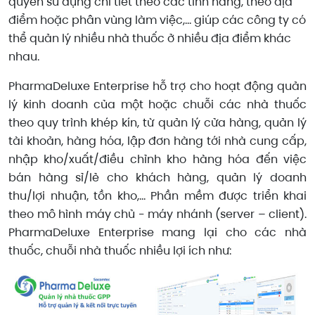
quyền sử dụng chi tiết theo các tính năng, theo địa
điểm hoặc phân vùng làm việc,... giúp các công ty có
thể quản lý nhiều nhà thuốc ở nhiều địa điểm khác
nhau.
PharmaDeluxe Enterprise hỗ trợ cho hoạt động quản
lý kinh doanh của một hoặc chuỗi các nhà thuốc
theo quy trình khép kín, từ quản lý cửa hàng, quản lý
tài khoản, hàng hóa, lập đơn hàng tới nhà cung cấp,
nhập kho/xuất/điều chỉnh kho hàng hóa đến việc
bán hàng sỉ/lẻ cho khách hàng, quản lý doanh
thu/lợi nhuận, tồn kho,... Phần mềm được triển khai
theo mô hình máy chủ - máy nhánh (server – client).
PharmaDeluxe Enterprise mang lại cho các nhà
thuốc, chuỗi nhà thuốc nhiều lợi ích như: