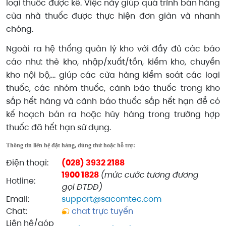
loại thuốc được kê. Việc này giúp quá trình bán hàng
của nhà thuốc được thực hiện đơn giản và nhanh
chóng.
Ngoài ra hệ thống quản lý kho với đầy đủ các báo
cáo như: thẻ kho, nhập/xuất/tồn, kiểm kho, chuyển
kho nội bộ,… giúp các cửa hàng kiểm soát các loại
thuốc, các nhóm thuốc, cảnh báo thuốc trong kho
sắp hết hàng và cảnh báo thuốc sắp hết hạn để có
kế hoạch bán ra hoặc hủy hàng trong trường hợp
thuốc đã hết hạn sử dụng.
Thông tin liên hệ đặt hàng, dùng thử hoặc hỗ trợ:
Điện thoại:
(028) 3932 2188
1900 1828
(mức cước tương đương
Hotline:
gọi ĐTDĐ)
Email:
support@sacomtec.com
Chat:
chat trực tuyến
Liên hệ/góp