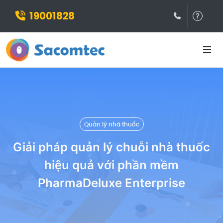
19001828
(028)3932
Hỗ t
Quản lý nhà thuốc
Giải pháp quản lý chuỗi nhà thuốc
hiệu quả với phần mềm
PharmaDeluxe Enterprise