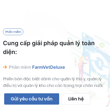
Phần mềm
Cung cấp giải pháp quản lý toàn
diện:
Phần mềm
POSDeluxe
Với đầy đủ các tính năng của một bán hàng chuyên
nghiệp: thanh toán, in bill, quét barcode, quét QR
Code, thẻ khách hàng,...
Gửi yêu cầu tư vấn
Liên hệ