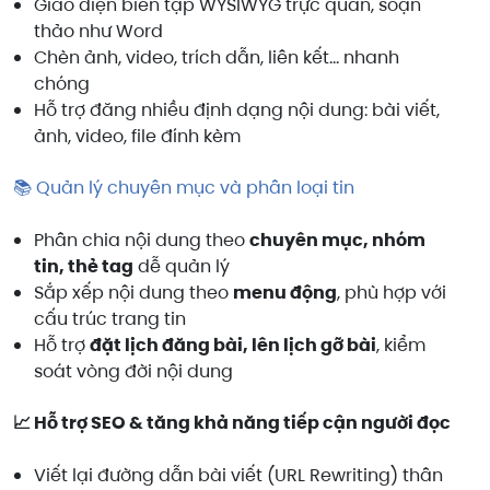
Giao diện biên tập WYSIWYG trực quan, soạn
thảo như Word
Chèn ảnh, video, trích dẫn, liên kết… nhanh
chóng
Hỗ trợ đăng nhiều định dạng nội dung: bài viết,
ảnh, video, file đính kèm
Quản lý chuyên mục và phân loại tin
📚
Phân chia nội dung theo
chuyên mục, nhóm
tin, thẻ tag
dễ quản lý
Sắp xếp nội dung theo
menu động
, phù hợp với
cấu trúc trang tin
Hỗ trợ
đặt lịch đăng bài, lên lịch gỡ bài
, kiểm
soát vòng đời nội dung
Hỗ trợ SEO & tăng khả năng tiếp cận người đọc
📈
Viết lại đường dẫn bài viết (URL Rewriting) thân