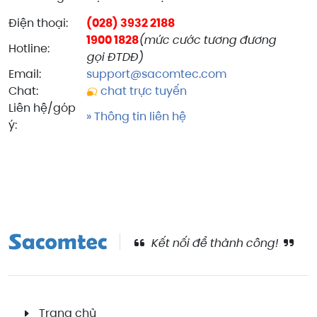
Điện thoại:
(028) 3932 2188
1900 1828
(mức cước tương đương
Hotline:
gọi ĐTDĐ)
Email:
support@sacomtec.com
Chat:
chat trực tuyến
Liên hệ/góp
» Thông tin liên hệ
ý:
Kết nối để thành công!
Trang chủ