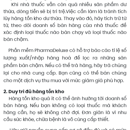
Khi nhà thuốc vẫn còn quá nhiều sản phẩm dư
thừa, dòng tiền sẽ bị trì trệ.Việc cần làm là tránh tích
lũy hàng tồn kho dư thừa. Thay vào đó, hãy tích trữ từ
từ, theo dõi doanh số bán hàng của nhà thuốc để
xác định loại thuốc nào bán chạy và loại thuốc nào
bán chậm.
Phần mềm PharmaDeluxe có hỗ trợ báo cáo tỉ lệ số
lượng xuất/nhập hàng hoá để lọc ra những sản
phẩm bán chậm. Nếu có thể trả hàng, hãy trả chúng
lại cho nhà cung cấp. Bạn cũng có thể bán chúng
cho một dịch vụ thu mua với mức giảm giá phù hợp.
2. Duy trì đủ hàng tồn kho
Hàng tồn kho quá ít có thể ảnh hưởng tới doanh số
bán hàng. Nếu bạn không có loại thuốc mà khách
hàng cần, họ sẽ không chờ đợi. Đơn giản là vì nhu
cầu sức khỏe, chữa bệnh là vô cùng cấp thiết.