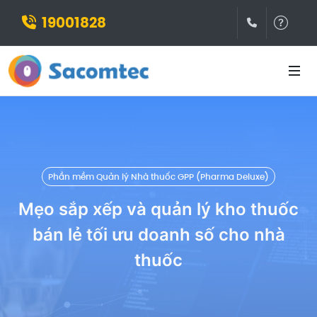
19001828
(028)3932
Hỗ t
Phần mềm Quản lý Nhà thuốc GPP (Pharma Deluxe)
Mẹo sắp xếp và quản lý kho thuốc
bán lẻ tối ưu doanh số cho nhà
thuốc