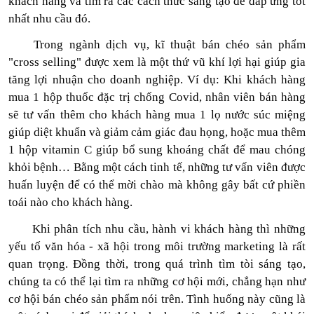
khách hàng và tìm ra các cách thức sáng tạo để đáp ứng tốt
nhất nhu cầu đó.
Trong ngành dịch vụ, kĩ thuật bán chéo sản phẩm
"cross selling" được xem là một thứ vũ khí lợi hại giúp gia
tăng lợi nhuận cho doanh nghiệp. Ví dụ: Khi khách hàng
mua 1 hộp thuốc đặc trị chống Covid, nhân viên bán hàng
sẽ tư vấn thêm cho khách hàng mua 1 lọ nước súc miệng
giúp diệt khuẩn và giảm cảm giác đau họng, hoặc mua thêm
1 hộp vitamin C giúp bổ sung khoáng chất để mau chóng
khỏi bệnh… Bằng một cách tinh tế, những tư vấn viên được
huấn luyện để có thể mời chào mà không gây bất cứ phiền
toái nào cho khách hàng.
Khi phân tích nhu cầu, hành vi khách hàng thì những
yếu tố văn hóa - xã hội trong môi trường marketing là rất
quan trọng. Đồng thời, trong quá trình tìm tòi sáng tạo,
chúng ta có thể lại tìm ra những cơ hội mới, chẳng hạn như
cơ hội bán chéo sản phẩm nói trên. Tình huống này cũng là