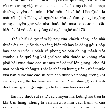
cầu cao trong việc mua bao cao su để đáp ứng cho sinh hoạt
thường xuyên của mình. Khổ một nỗi xã hội Hàn Quốc là
một xã hội Á Đông và người ta vẫn có tâm lý ngại ngùng
trong chuyện ghé vào nhà thuốc hỏi mua bao cao su, đặc
biệt là đối với các quý ông đã ngấp nghé tuổi 70.
Thấu hiểu được tâm lý này của khách hàng, các nhà
thuốc ở Hàn Quốc đã có sáng kiến rất hay là đóng gói 1 hộp
bao cao su vào 1 bánh xà phòng và bán chung thành một
combo. Các quý ông khi ghé vào nhà thuốc sẽ không còn
phải hỏi mua "bao cao su" nữa mà có thể lớn giọng "cho tôi
một bánh xà phòng"! Thật là nhất cử lưỡng tiện - nhà thuốc
vừa bán được bao cao su, vừa bán được xà phòng, trong khi
các quý ông thì lại luôn sạch sẽ (nhờ xà phòng!) và tránh
được cảm giác ngại ngùng khi hỏi mua bao cao su!
Bài học được rút ra từ câu chuyện marketing nói trên là
khi bán hàng, chúng ta cần hiểu rõ nhu cầu, hành vi của