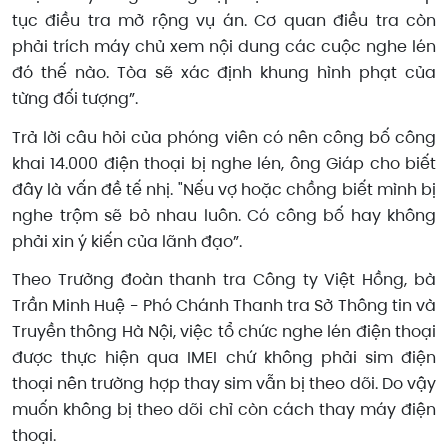
tục điều tra mở rộng vụ án. Cơ quan điều tra còn
phải trích máy chủ xem nội dung các cuộc nghe lén
đó thế nào. Tòa sẽ xác định khung hình phạt của
từng đối tượng”.
Trả lời câu hỏi của phóng viên có nên công bố công
khai 14.000 điện thoại bị nghe lén, ông Giáp cho biết
đây là vấn đề tế nhị. "Nếu vợ hoặc chồng biết mình bị
nghe trộm sẽ bỏ nhau luôn. Có công bố hay không
phải xin ý kiến của lãnh đạo”.
Theo Trưởng đoàn thanh tra Công ty Việt Hồng, bà
Trần Minh Huệ - Phó Chánh Thanh tra Sở Thông tin và
Truyền thông Hà Nội, việc tổ chức nghe lén điện thoại
được thực hiện qua IMEI chứ không phải sim điện
thoại nên trường hợp thay sim vẫn bị theo dõi. Do vậy
muốn không bị theo dõi chỉ còn cách thay máy điện
thoại.