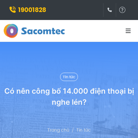
19001828
(028)3932
Hỗ t
Tin tức
Có nên công bố 14.000 điện thoại bị
nghe lén?
Trang chủ
Tin tức