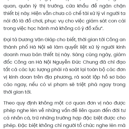
quan, quản lý thị trường, cửa khẩu để ngăn chặn
thiết bị này. Hiện vẫn chưa có chế tài xử lý vì người ta
nói đó là đồ chơi, phục vụ cho việc giám sát con cái
trong việc học hành mà không có ý đồ xấu”.
Đại tá Dương Văn Giáp cho biết, thời gian tới Công an
thành phố Hà Nội sẽ làm quyết liệt xử lý người kinh
doanh mua bán thiết bị này. Sáng cùng ngày, giám
đốc Công an Hà Nội Nguyễn Đức Chung đã chỉ đạo
tất cả các lực lượng phải rà soát lại toàn bộ các đơn
vị kinh doan trên địa phương, rà soát lập hồ sơ báo
cáo ngay, nếu có vi phạm sẽ triệt phá ngay trong
thời gian tới.
Theo quy định không một cơ quan đơn vị nào được
phép nghe lén về những vấn đề liên quan đến đời tư
cá nhân cả, trừ những trường hợp đặc biệt được cho
phép. Đặc biệt không chỉ người tổ chức nghe lén mà