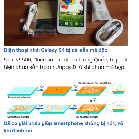
Điện thoại nhái Galaxy S4 bị cài sẵn mã độc
Star N9500, được sản xuất tại Trung Quốc, bị phát
hiện chứa sẵn trojan Uupay.D từ khi chưa mở hộp.
Đã có giải pháp giúp smartphone không bị nứt, vỡ
khi đánh rơi