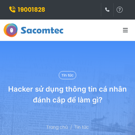
19001828
(028)3932
Hỗ t
Tin tức
Hacker sử dụng thông tin cá nhân
đánh cắp để làm gì?
Trang chủ
Tin tức