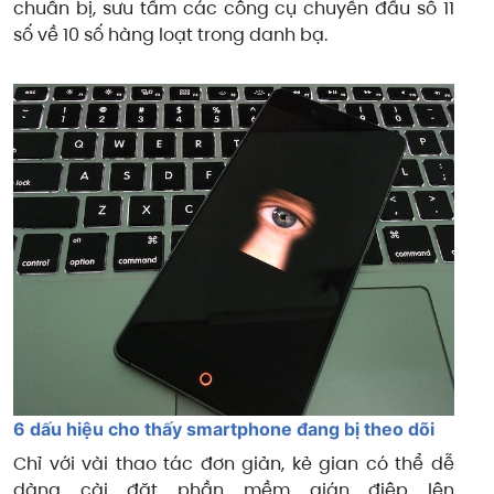
chuẩn bị, sưu tầm các công cụ chuyển đầu số 11
số về 10 số hàng loạt trong danh bạ.
6 dấu hiệu cho thấy smartphone đang bị theo dõi
Chỉ với vài thao tác đơn giản, kẻ gian có thể dễ
dàng cài đặt phần mềm gián điệp lên