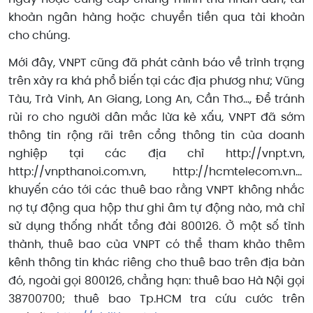
khoản ngân hàng hoặc chuyển tiền qua tài khoản
cho chúng.
Mới đây, VNPT cũng đã phát cảnh báo về trình trạng
trên xảy ra khá phổ biến tại các địa phươg như; Vũng
Tàu, Trà Vinh, An Giang, Long An, Cần Thơ..., Để tránh
rủi ro cho người dân mắc lừa kẻ xấu, VNPT đã sớm
thông tin rộng rãi trên cổng thông tin của doanh
nghiệp tại các địa chỉ http://vnpt.vn,
http://vnpthanoi.com.vn, http://hcmtelecom.vn...
khuyến cáo tới các thuê bao rằng VNPT không nhắc
nợ tự động qua hộp thư ghi âm tự động nào, mà chỉ
sử dụng thống nhất tổng đài 800126. Ở một số tỉnh
thành, thuê bao của VNPT có thể tham khảo thêm
kênh thông tin khác riêng cho thuê bao trên địa bàn
đó, ngoài gọi 800126, chẳng hạn: thuê bao Hà Nội gọi
38700700; thuê bao Tp.HCM tra cứu cước trên