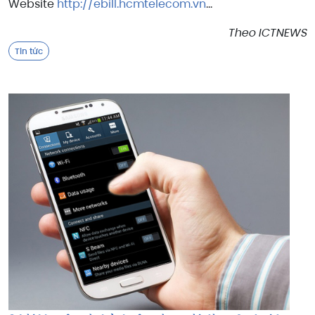
Website
http://ebill.hcmtelecom.vn
...
Theo ICTNEWS
Tin tức