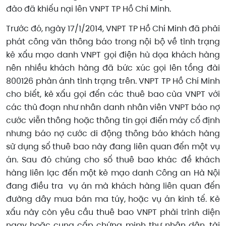
đảo đã khiếu nại lên VNPT TP Hồ Chí Minh.
Trước đó, ngày 17/1/2014, VNPT TP Hồ Chí Minh đã phải
phát công văn thông báo trong nội bộ về tình trạng
kẻ xấu mạo danh VNPT gọi điện hù dọa khách hàng
nên nhiều khách hàng đã bức xúc gọi lên tổng đài
800126 phản ánh tình trạng trên. VNPT TP Hồ Chí Minh
cho biết, kẻ xấu gọi đến các thuê bao của VNPT với
các thủ đoạn như nhân danh nhân viên VNPT báo nợ
cước viễn thông hoặc thông tin gọi điến máy cố định
nhưng báo nợ cước di động thông báo khách hàng
sử dụng số thuê bao này đang liên quan đến một vụ
án. Sau đó chúng cho số thuê bao khác để khách
hàng liên lạc đến một kẻ mạo danh Công an Hà Nội
đang điều tra vụ án mà khách hàng liên quan đến
đường dây mua bán ma túy, hoặc vụ án kinh tế. Kẻ
xấu này còn yêu cầu thuê bao VNPT phải trình diện
ngay hoặc cung cấp chứng minh thư nhân dân, tài