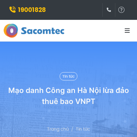
19001828
(028)3932
Hỗ t
Tin tức
Mạo danh Công an Hà Nội lừa đảo
thuê bao VNPT
Trang chủ
Tin tức