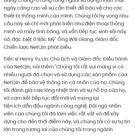
bằng chứng rõ ràng rằng người sử dụng nhận thức
ngày càng cao về sự cần thiết để bảo vệ cho các
thiết bị thông minh của mình. Chúng tôi hy vọng nhu
cầu này sẽ chỉ mới phát triển như điện thoại thông
minh và máy tính bảng, và vẫn tiếp tục sinh sôi nảy
nở, đặc biệt ở Bắc Mỹ" Ông Will Giang, Giám đốc
Chiến lược NetQin phát biểu.
Tiến sĩ Henry Yu Lin, Chủ tịch và Giám đốc Điều hành
của NetQin, nói thêm "Chúng tôi rất vui mừng vì có
nhiều người đã chọn và sử dụng các sản phẩm của
NetQin để bảo vệ thông tin cá nhân của họ. Chúng
tôi đánh giá cao lòng nhiệt tình và sự hỗ trợ của họ,
và cam kết tiếp tục đổi mới và mang lại
tiện ích
dẫn đầu
ngành công nghệ. Đội ngũ nhân
viên của chúng tôi đã làm việc rất vất vả để xây
dựng cho đến thời điểm này, và chúng tôi có sự tự tin
lớn trong tương lai của chúng tôi trong ngành