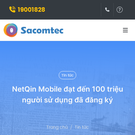
19001828
(028)3932
Hỗ t
Tin tức
NetQin Mobile đạt đến 100 triệu
người sử dụng đã đăng ký
Trang chủ
Tin tức