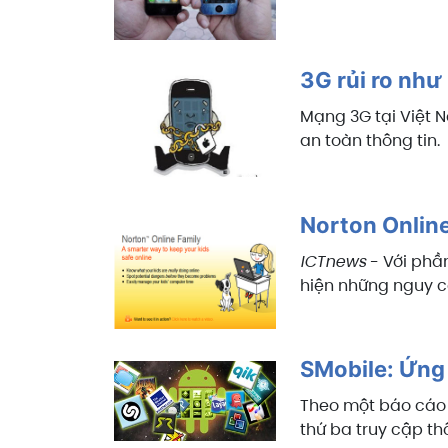
3G rủi ro như
Mạng 3G tại Việt
N
an toàn thông tin.
Norton Online
ICTnews
- Với phần
hiện những nguy cơ
SMobile: Ứng 
Theo một báo cáo 
thứ ba truy cập th