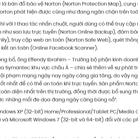
1 là bản đồ bảo vệ Norton (Norton Protection Map), cun
orton phát hiện được cũng như đang ngăn chặn trên toà
chỉ với 1 thao tác nhấn chuột, người dùng có thể truy cậ
 như sao lưu trực tuyến (Norton Online Backup), đảm bảo
ily), truy cập web an toàn (Norton Safe Web), quét th
 kết an toàn (Online Facebook Scanner).
ông bố, ông Effendy Ibrahim – Trưởng bộ phận kinh doanh
của Symantec khu vực châu Á – chia sẻ thêm về sự phát 
“Tội phạm mạng ngày nay ngày càng gia tăng, do vậy ng
ốt nhất để có thể an toàn khi trực tuyến. Sản phẩm Nor
toàn diện nhất trên thị trường, đồng thời được bổ sung 
ước những mối đe dọa đang ngày càng bùng nổ”.
 Windows XP (32-bit) Home/Professional/Tablet PC/Media 
t) và Microsoft Windows 7 (32-bit và 64-bit) đối với cá