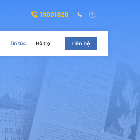
19001828
(028)39322188
Hỗ trợ
Liên hệ
Tin tức
Hỗ trợ
m