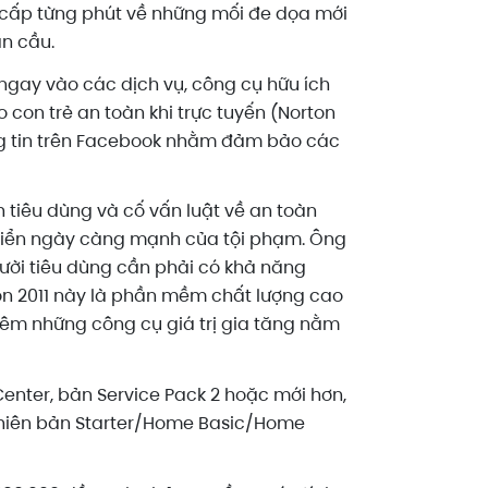
g cấp từng phút về những mối đe dọa mới
n cầu.
p ngay vào các dịch vụ, công cụ hữu ích
 con trẻ an toàn khi trực tuyến (Norton
ông tin trên Facebook nhằm đảm bảo các
 tiêu dùng và cố vấn luật về an toàn
triển ngày càng mạnh của tội phạm. Ông
ười tiêu dùng cần phải có khả năng
ton 2011 này là phần mềm chất lượng cao
thêm những công cụ giá trị gia tăng nằm
Center, bản Service Pack 2 hoặc mới hơn,
c phiên bản Starter/Home Basic/Home