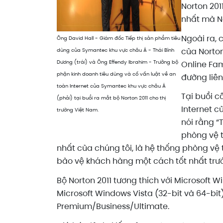
Norton 201
nhất mà N
Ngoài ra, 
Ông David Hall - Giám đốc Tiếp thị sản phẩm tiêu
của Norton
dùng của Symantec khu vực châu Á - Thái Bình
Dương (trái) và Ông Effendy Ibrahim - Trưởng bộ
Online Fam
phận kinh doanh tiêu dùng và cố vấn luật về an
đường liên
toàn Internet của Symantec khu vực châu Á
Tại buổi c
(phải) tại buổi ra mắt bộ Norton 2011 cho thị
Internet 
trường Việt Nam.
nói rằng 
phòng vệ t
nhất của chúng tôi, là hệ thống phòng vệ 
bảo vệ khách hàng một cách tốt nhất tr
Bộ Norton 2011 tương thích với Microsoft
Microsoft Windows Vista (32-bit và 64-bi
Premium/Business/Ultimate.