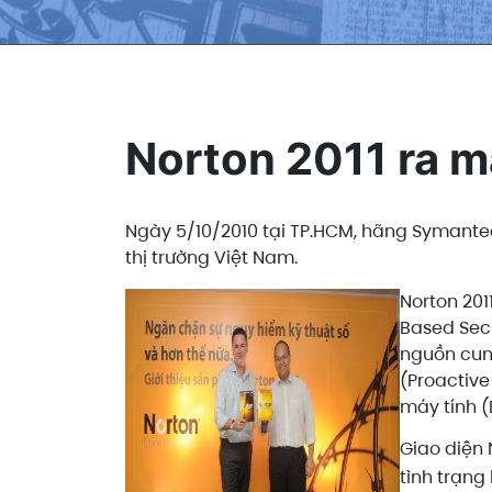
Norton 2011 ra m
Ngày 5/10/2010 tại TP.HCM, hãng Symantec
thị trường Việt Nam.
Norton 201
Based Secu
nguồn cung
(Proactive
máy tính (
Giao diện 
tình trạng