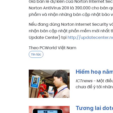
Giá bán lẻ dự kiến của Norton Internet Se
Norton AntiVirus 2011 là 390.000 cho bản 
phẩm và nhận những bản cập nhật bảo v
Nếu đang dùng Norton Internet Security v
nhận bản cập nhật phần mềm mới nhất thôn
Update Center) tại
http://updatecenter.n
Theo PCWorld Việt Nam
Tin tức
Hiểm hoạ nằm
ICTnews -
Một điề
chưa để ý tới nhữn
Tương lai do