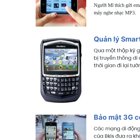
Người Mĩ thích gửi emai
máy nghe nhạc MP3.
Quản lý Smar
Qua một thập kỷ g
bị truyền thông di
thời gian đi lại t
Bảo mật 3G c
Các mạng di động 
của Bkis đưa ra kh