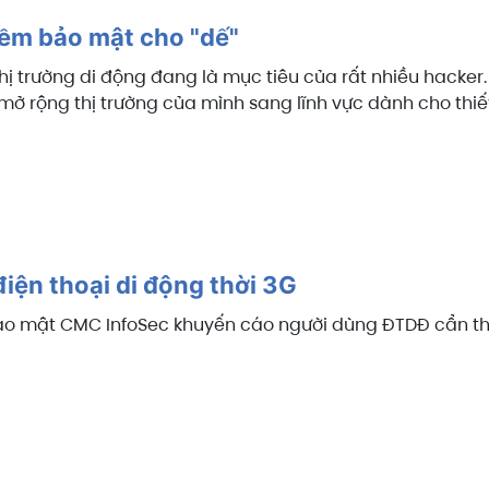
ềm bảo mật cho "dế"
thị trường di động đang là mục tiêu của rất nhiều hacker.
 rộng thị trường của mình sang lĩnh vực dành cho thiết
iện thoại di động thời 3G
o mật CMC InfoSec khuyến cáo người dùng ĐTDĐ cẩn thận k