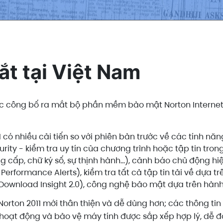
ắt tại Việt Nam
 công bố ra mắt bộ phần mềm bảo mật Norton Internet Sec
1 có nhiều cải tiến so với phiên bản trước về các tính nă
rity - kiểm tra uy tín của chương trình hoặc tập tin tro
 cấp, chữ ký số, sự thịnh hành...), cảnh báo chủ động 
 Performance Alerts), kiểm tra tất cả tập tin tải về dựa t
Download Insight 2.0), công nghệ bảo mật dựa trên hành
Norton 2011 mới thân thiện và dễ dùng hơn; các thông tin 
 hoạt động và bảo vệ máy tính được sắp xếp hợp lý, dễ 