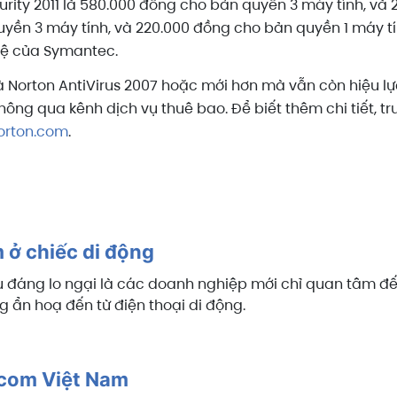
curity 2011 là 580.000 đồng cho bản quyền 3 máy tính, và
quyền 3 máy tính, và 220.000 đồng cho bản quyền 1 máy t
ệ của Symantec.
à Norton AntiVirus 2007 hoặc mới hơn mà vẫn còn hiệu 
g qua kênh dịch vụ thuê bao. Để biết thêm chi tiết, t
orton.com
.
 ở chiếc di động
u đáng lo ngại là các doanh nghiệp mới chỉ quan tâm đ
g ẩn hoạ đến từ điện thoại di động.
tcom Việt Nam