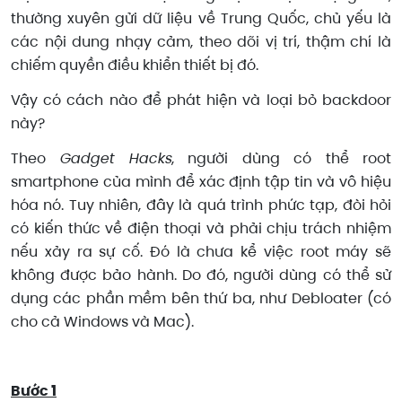
thường xuyên gửi dữ liệu về Trung Quốc, chủ yếu là
các nội dung nhạy cảm, theo dõi vị trí, thậm chí là
chiếm quyền điều khiển thiết bị đó.
Vậy có cách nào để phát hiện và loại bỏ backdoor
này?
Theo
Gadget Hacks
, người dùng có thể root
smartphone của mình để xác định tập tin và vô hiệu
hóa nó. Tuy nhiên, đây là quá trình phức tạp, đòi hỏi
có kiến thức về điện thoại và phải chịu trách nhiệm
nếu xảy ra sự cố. Đó là chưa kể việc root máy sẽ
không được bảo hành. Do đó, người dùng có thể sử
dụng các phần mềm bên thứ ba, như Debloater (có
cho cả Windows và Mac).
Bước 1