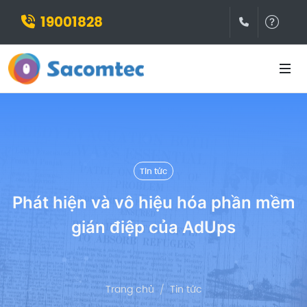
19001828
(028)3932
Hỗ t
Tin tức
Phát hiện và vô hiệu hóa phần mềm
gián điệp của AdUps
Trang chủ
Tin tức