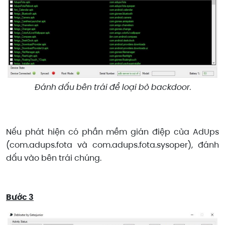
Đánh dấu bên trái để loại bỏ backdoor.
Nếu phát hiện có phần mềm gián điệp của AdUps
(com.adups.fota và com.adups.fota.sysoper), đánh
dấu vào bên trái chúng.
Bước 3