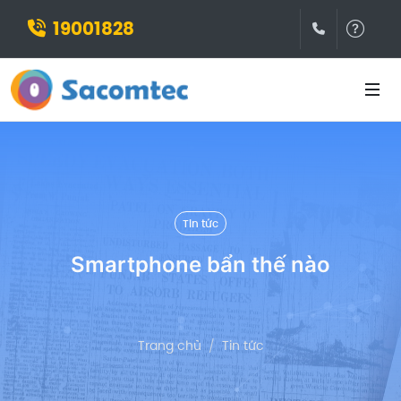
19001828
(028)3932
Hỗ t
Tin tức
Smartphone bẩn thế nào
Trang chủ
Tin tức