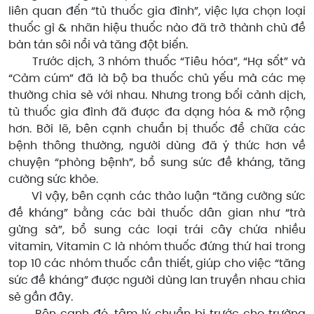
liên quan đến “tủ thuốc gia đình”, việc lựa chọn loại
thuốc gì & nhãn hiệu thuốc nào đã trở thành chủ đề
bàn tán sôi nổi và tăng đột biến.
Trước dịch, 3 nhóm thuốc “Tiêu hóa”, “Hạ sốt” và
“Cảm cúm” đã là bộ ba thuốc chủ yếu mà các mẹ
thường chia sẻ với nhau. Nhưng trong bối cảnh dịch,
tủ thuốc gia đình đã được đa dạng hóa & mở rộng
hơn. Bởi lẽ, bên cạnh chuẩn bị thuốc để chữa các
bệnh thông thường, người dùng đã ý thức hơn về
chuyện “phòng bệnh”, bổ sung sức đề kháng, tăng
cường sức khỏe.
Vì vậy, bên cạnh các thảo luận “tăng cường sức
đề kháng” bằng các bài thuốc dân gian như “trà
gừng sả”, bổ sung các loại trái cây chứa nhiều
vitamin, Vitamin C là nhóm thuốc đứng thứ hai trong
top 10 các nhóm thuốc cần thiết, giúp cho việc “tăng
sức đề kháng” được người dùng lan truyền nhau chia
sẻ gần đây.
Bên cạnh đó, tâm lý chuẩn bị trước cho trường