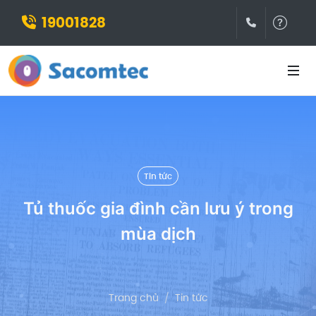
19001828
(028)3932
Hỗ t
Tin tức
Tủ thuốc gia đình cần lưu ý trong
mùa dịch
Trang chủ
Tin tức