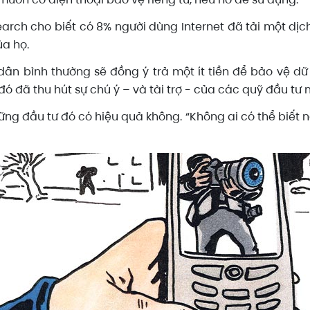
earch cho biết có 8% người dùng Internet đã tải một dị
ủa họ.
ân bình thường sẽ đồng ý trả một ít tiền để bảo vệ dữ
đó đã thu hút sự chú ý – và tài trợ - của các quỹ đầu tư
ững đầu tư đó có hiệu quả không. “Không ai có thể biết