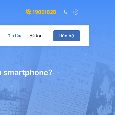
19001828
(028)39322188
Hỗ trợ
Liên hệ
Tin tức
Hỗ trợ
ên smartphone?