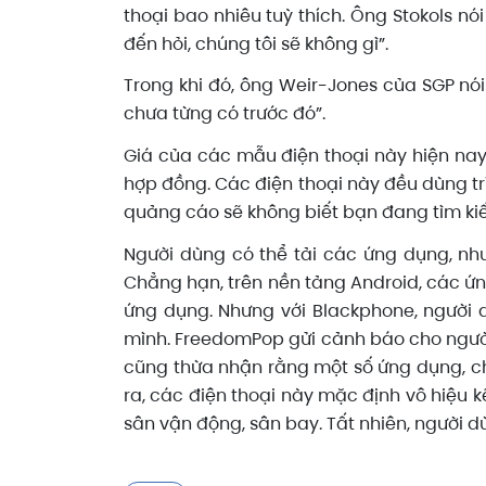
thoại bao nhiêu tuỳ thích. Ông Stokols nó
đến hỏi, chúng tôi sẽ không gì”.
Trong khi đó, ông Weir-Jones của SGP nó
chưa từng có trước đó”.
Giá của các mẫu điện thoại này hiện nay
hợp đồng. Các điện thoại này đều dùng tr
quảng cáo sẽ không biết bạn đang tìm kiếm 
Người dùng có thể tải các ứng dụng, nh
Chẳng hạn, trên nền tảng Android, các ứn
ứng dụng. Nhưng với Blackphone, người 
mình. FreedomPop gửi cảnh báo cho người 
cũng thừa nhận rằng một số ứng dụng, ch
ra, các điện thoại này mặc định vô hiệu 
sân vận động, sân bay. Tất nhiên, người dù