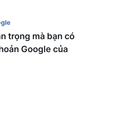
ogle
an trọng mà bạn có
 khoản Google của