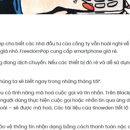
 cho biết các nhà đầu tư của công ty vẫn hoài nghi về 
n giả nhỏ. FreedomPop cung cấp smartphone giá rẻ.
 đang dịch chuyển. Nếu các thiết bị đó rẻ và dễ sử dụng
húng ta sẽ biết ngay trong những tháng tới”.
 có tính năng mã hoá cuộc gọi và tin nhắn. Trên Blac
 người dùng thực hiện cuộc gọi hoặc nhắn tin qua ứng dụ
ài – sẽ được mã hoá. Các tài liệu của Snowden tiết lộ 
 vệ thông tin nhận dạng bằng cách thanh toán nặc dah