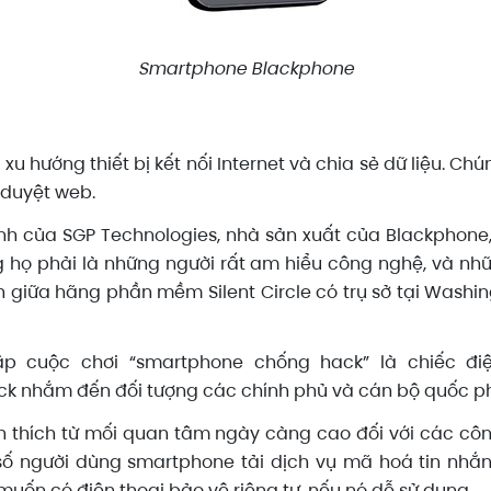
Smartphone Blackphone
u hướng thiết bị kết nối Internet và chia sẻ dữ liệu. Chú
 duyệt web.
h của SGP Technologies, nhà sản xuất của Blackphone,
họ phải là những người rất am hiểu công nghệ, và nh
anh giữa hãng phần mềm Silent Circle có trụ sở tại Washi
 cuộc chơi “smartphone chống hack” là chiếc đi
ck nhắm đến đối tượng các chính phủ và cán bộ quốc p
ch thích từ mối quan tâm ngày càng cao đối với các cô
số người dùng smartphone tải dịch vụ mã hoá tin nhắn 
uốn có điện thoại bảo vệ riêng tư, nếu nó dễ sử dụng.