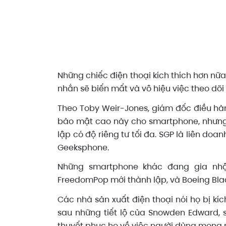
Những chiếc điện thoại kích thích hơn nữa x
nhắn sẽ biến mất và vô hiệu việc theo dõi
Theo Toby Weir-Jones, giám đốc điều hàn
bảo mật cao này cho smartphone, nhưng 
lập có độ riêng tư tối đa. SGP là liên do
Geeksphone.
Những smartphone khác đang gia nhập
FreedomPop mới thành lập, và Boeing Bla
Các nhà sản xuất điện thoại nói họ bị kí
sau những tiết lộ của Snowden Edward, 
thuyết phục họ về việc người dùng mong m