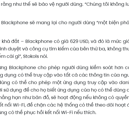
i rằng như thế sẽ bảo vệ người dùng. “Chúng tôi không lưu
i Blackphone sẽ mang lại cho người dùng “một biện phá
 khá đắt – Blackphone có giá 629 USD, và đó là mức gi
ình duyệt và công cụ tìm kiếm của bên thứ ba, không th
cái gì”, Stokols nói.
ưng Blackphone cho phép người dùng kiểm soát hơn cá
g dụng có thể truy cập vào tất cả các thông tin của n
dùng có thể cho phép một ứng dụng truy cập vào danh
sử dụng để cho họ biết ứng dụng của họ có thể dùng dữ
ẳng hạn như bản đồ, sẽ hoạt động nếu không có quyền t
kết nối Wi-Fi, để chặn các hệ thống có thể theo dõi hoạ
ng có thể phục hồi kết nối Wi-Fi nếu thích.