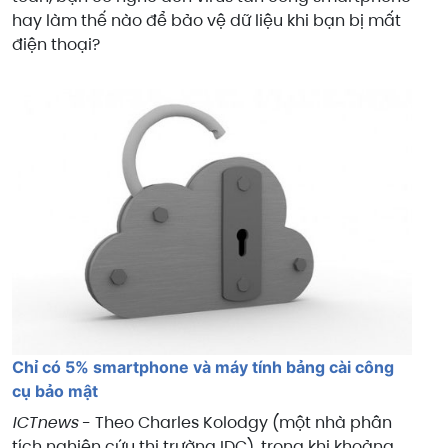
hay làm thế nào để bảo vệ dữ liệu khi bạn bị mất
điện thoại?
Chỉ có 5% smartphone và máy tính bảng cài công
cụ bảo mật
ICTnews
- Theo Charles Kolodgy (một nhà phân
tích nghiên cứu thị trường IDC), trong khi khoảng