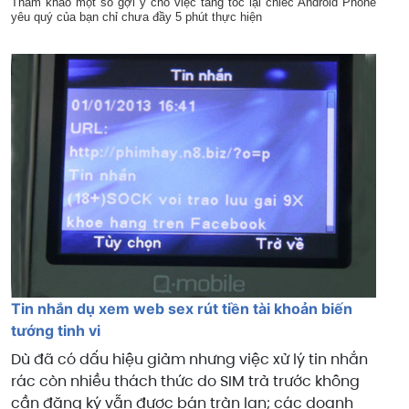
Tham khảo một số gợi ý cho việc tăng tốc lại chiếc Android Phone
yêu quý của bạn chỉ chưa đầy 5 phút thực hiện
Tin nhắn dụ xem web sex rút tiền tài khoản biến
tướng tinh vi
Dù đã có dấu hiệu giảm nhưng việc xử lý tin nhắn
rác còn nhiều thách thức do SIM trả trước không
cần đăng ký vẫn được bán tràn lan; các doanh