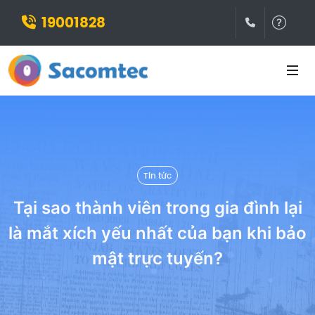
19001828
(028)3932
Hỗ t
Tin tức
Tại sao thành viên trong gia đình lại
là mắt xích yếu nhất của bạn khi bảo
mật trực tuyến?