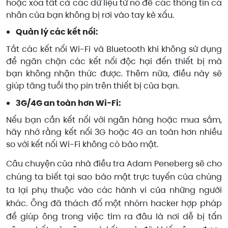
hoặc xóa tất cả các dữ liệu từ nó để các thông tin cá
nhân của bạn không bị rơi vào tay kẻ xấu.
Quản lý các kết nối:
Tắt các kết nối Wi-Fi và Bluetooth khi không sử dụng
để ngăn chặn các kết nối độc hại đến thiết bị mà
bạn không nhận thức được. Thêm nữa, điều này sẽ
giúp tăng tuổi thọ pin trên thiết bị của bạn.
3G/4G an toàn hơn Wi-Fi:
Nếu bạn cần kết nối với ngân hàng hoặc mua sắm,
hãy nhớ rằng kết nối 3G hoặc 4G an toàn hơn nhiều
so với kết nối Wi-Fi không có bảo mật.
Câu chuyện của nhà điều tra Adam Peneberg sẽ cho
chúng ta biết tại sao bảo mật trực tuyến của chúng
ta lại phụ thuộc vào các hành vi của những người
khác. Ông đã thách đố một nhóm hacker hợp pháp
để giúp ông trong việc tìm ra đâu là nơi dễ bị tấn