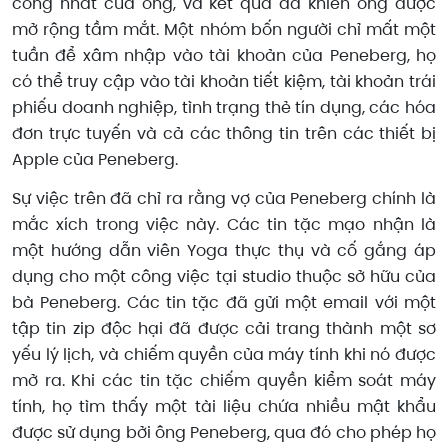
công nhất của ông, và kết quả đã khiến ông được
mở rộng tầm mắt. Một nhóm bốn người chỉ mất một
tuần để xâm nhập vào tài khoản của Peneberg, họ
có thể truy cập vào tài khoản tiết kiệm, tài khoản trái
phiếu doanh nghiệp, tình trạng thẻ tín dụng, các hóa
đơn trực tuyến và cả các thông tin trên các thiết bị
Apple của Peneberg.
Sự việc trên đã chỉ ra rằng vợ của Peneberg chính là
mắc xích trong việc này. Các tin tặc mạo nhận là
một hướng dẫn viên Yoga thực thụ và cố gắng áp
dụng cho một công việc tại studio thuộc sở hữu của
bà Peneberg. Các tin tặc đã gửi một email với một
tập tin zip độc hại đã được cải trang thành một sơ
yếu lý lịch, và chiếm quyền của máy tính khi nó được
mở ra. Khi các tin tặc chiếm quyền kiểm soát máy
tính, họ tìm thấy một tài liệu chứa nhiều mật khẩu
được sử dụng bởi ông Peneberg, qua đó cho phép họ