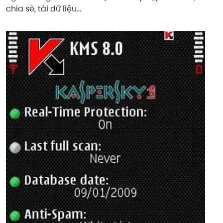
chia sẻ, tải dữ liệu…