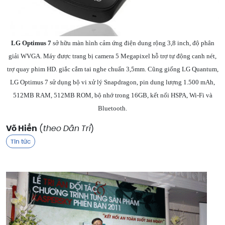
LG Optimus 7
sở hữu màn hình cảm ứng điện dung rộng 3,8 inch, độ phân
giải WVGA. Máy được trang bị camera 5 Megapixel hỗ trợ tự động canh nét,
trợ quay phim HD. giắc cắm tai nghe chuẩn 3,5mm. Cũng giống LG Quantum,
LG Optimus 7 sử dụng bộ vi xử lý Snapdragon, pin dung lượng 1.500 mAh,
512MB RAM, 512MB ROM, bộ nhớ trong 16GB, kết nối HSPA, Wi-Fi và
Bluetooth.
Võ Hiền
(
theo Dân Trí
)
Tin tức