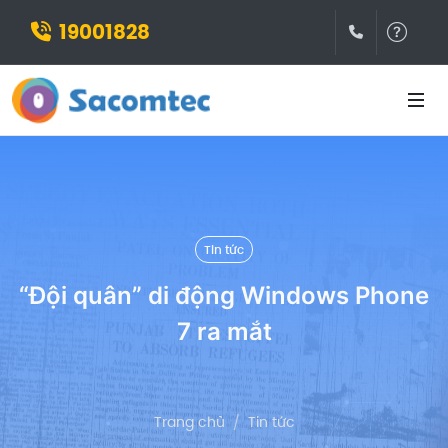
19001828
(028)3932
Hỗ t
Tin tức
“Đội quân” di động Windows Phone
7 ra mắt
Trang chủ
Tin tức