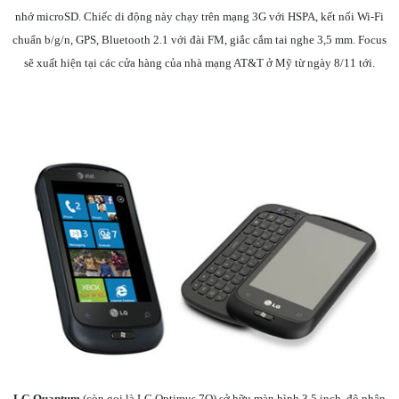
nhớ microSD. Chiếc di động này chạy trên mạng 3G với HSPA, kết nối Wi-Fi
chuẩn b/g/n, GPS, Bluetooth 2.1 với đài FM, giắc cắm tai nghe 3,5 mm. Focus
sẽ xuất hiện tại các cửa hàng của nhà mạng AT&T ở Mỹ từ ngày 8/11 tới.
LG Quantum
(còn gọi là LG Optimus 7Q) sở hữu màn hình 3,5 inch, độ phân