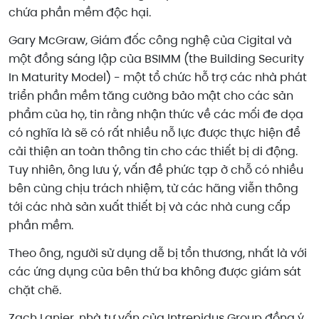
chứa phần mềm độc hại.
Gary McGraw, Giám đốc công nghệ của Cigital và
một đồng sáng lập của BSIMM (the Building Security
In Maturity Model) - một tổ chức hỗ trợ các nhà phát
triển phần mềm tăng cường bảo mật cho các sản
phẩm của họ, tin rằng nhận thức về các mối đe dọa
có nghĩa là sẽ có rất nhiều nỗ lực được thực hiện để
cải thiện an toàn thông tin cho các thiết bị di động.
Tuy nhiên, ông lưu ý, vấn đề phức tạp ở chỗ có nhiều
bên cùng chịu trách nhiệm, từ các hãng viễn thông
tới các nhà sản xuất thiết bị và các nhà cung cấp
phần mềm.
Theo ông, người sử dụng dễ bị tổn thương, nhất là với
các ứng dụng của bên thứ ba không được giám sát
chặt chẽ.
Zach Lanier, nhà tư vấn của Intrepidus Group đồng ý