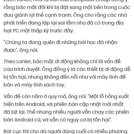
rằng bảo mật đôi khi bị đặt sang một bên trong cuộc
đua giành lợi thế cạnh tranh. Ông cho rằng các nhà
phát triển đang lặp lại sai lầm như đã có trong địa
hạt PC một thập kỷ trước đây.
"Chúng ta đang quên đi những bài học đã nhận
được", ông nói.
Theo Lanier, bảo mật di động không chỉ là vấn đề
của trình duyệt. Ông đồng ý là các thiết bị di động dễ
bị tổn hại, nhưng không đến nỗi như với máy tính để
bàn và máy tính xách tay.
Vấn đề còn nằm ở quy mô, ông nói. "Một lỗ hổng xuất
hiện trên Android, và phiên bản cập nhật mới nhất
đã bịt lại. Thế nhưng nhiều người vẫn chạy các phiên
bản Android cũ, và vẫn có nguy cơ bị tổn hại".
Rút cục thì cho dù người dùng cuối có nhiều phương