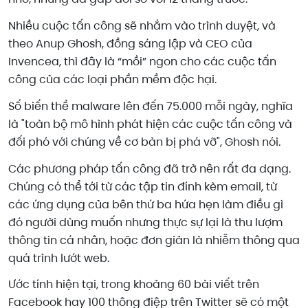
Nhiều cuộc tấn công sẽ nhắm vào trình duyệt, và
theo Anup Ghosh, đồng sáng lập và CEO của
Invencea, thì đây là “mồi” ngon cho các cuộc tấn
công của các loại phần mềm độc hại.
Số biến thể malware lên đến 75.000 mỗi ngày, nghĩa
là "toàn bộ mô hình phát hiện các cuộc tấn công và
đối phó với chúng về cơ bản bị phá vỡ", Ghosh nói.
Các phương pháp tấn công đã trở nên rất đa dạng.
Chúng có thể tới từ các tập tin đính kèm email, từ
các ứng dụng của bên thứ ba hứa hẹn làm điều gì
đó người dùng muốn nhưng thực sự lại là thu lượm
thông tin cá nhân, hoặc đơn giản là nhiễm thông qua
quá trình lướt web.
Ước tính hiện tại, trong khoảng 60 bài viết trên
Facebook hay 100 thông điệp trên Twitter sẽ có một