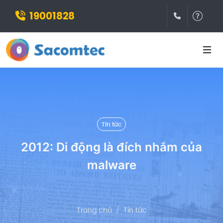
19001828
(028)3932
Hỗ t
Tin tức
2012: Di động là đích nhắm của
malware
Trang chủ
Tin tức