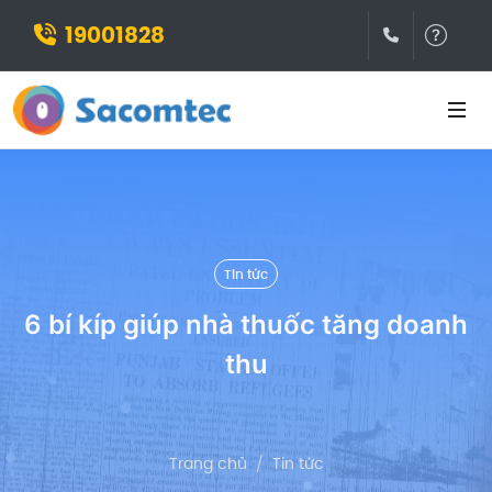
19001828
(028)3932
Hỗ t
Tin tức
6 bí kíp giúp nhà thuốc tăng doanh
thu
Trang chủ
Tin tức