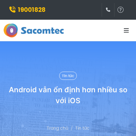
19001828
(028)3932
Hỗ t
Tin tức
Android vẫn ổn định hơn nhiều so
với iOS
Trang chủ
Tin tức