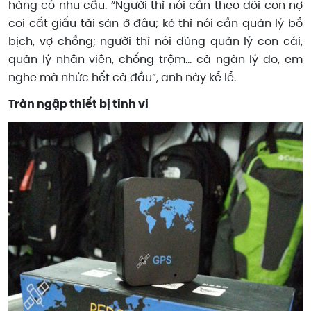
hàng có nhu cầu. “Người thì nói cần theo dõi con nợ
coi cất giấu tài sản ở đâu; kẻ thì nói cần quản lý bồ
bịch, vợ chồng; người thì nói dùng quản lý con cái,
quản lý nhân viên, chống trộm… cả ngàn lý do, em
nghe mà nhức hết cả đầu”, anh này kể lể.
Tràn ngập thiết bị tinh vi