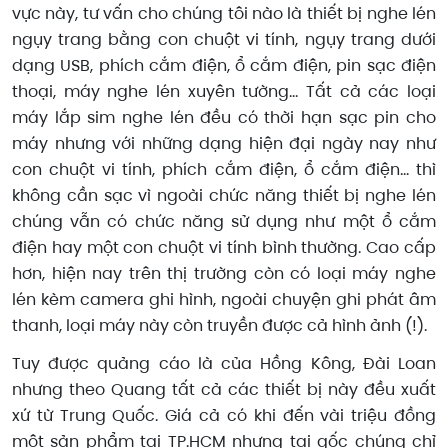
vực này, tư vấn cho chúng tôi nào là thiết bị nghe lén
ngụy trang bằng con chuột vi tính, ngụy trang dưới
dạng USB, phích cắm điện, ổ cắm điện, pin sạc điện
thoại, máy nghe lén xuyên tường… Tất cả các loại
máy lắp sim nghe lén đều có thời hạn sạc pin cho
máy nhưng với những dạng hiện đại ngày nay như
con chuột vi tính, phích cắm điện, ổ cắm điện… thì
không cần sạc vì ngoài chức năng thiết bị nghe lén
chúng vẫn có chức năng sử dụng như một ổ cắm
điện hay một con chuột vi tính bình thường. Cao cấp
hơn, hiện nay trên thị trường còn có loại máy nghe
lén kèm camera ghi hình, ngoài chuyện ghi phát âm
thanh, loại máy này còn truyền được cả hình ảnh (!).
Tuy được quảng cáo là của Hồng Kông, Đài Loan
nhưng theo Quang tất cả các thiết bị này đều xuất
xứ từ Trung Quốc. Giá cả có khi đến vài triệu đồng
một sản phẩm tại TP.HCM nhưng tại gốc chúng chỉ