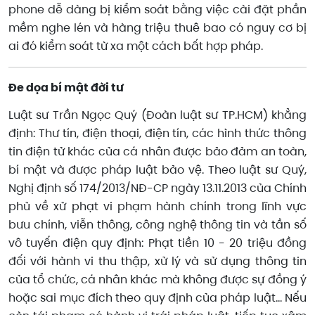
phone dễ dàng bị kiểm soát bằng việc cài đặt phần
mềm nghe lén và hàng triệu thuê bao có nguy cơ bị
ai đó kiểm soát từ xa một cách bất hợp pháp.
Đe dọa bí mật đời tư
Luật sư Trần Ngọc Quý (Đoàn luật sư TP.HCM) khẳng
định: Thư tín, điện thoại, điện tín, các hình thức thông
tin điện tử khác của cá nhân được bảo đảm an toàn,
bí mật và được pháp luật bảo vệ. Theo luật sư Quý,
Nghị định số 174/2013/NĐ-CP ngày 13.11.2013 của Chính
phủ về xử phạt vi phạm hành chính trong lĩnh vực
bưu chính, viễn thông, công nghệ thông tin và tần số
vô tuyến điện quy định: Phạt tiền 10 - 20 triệu đồng
đối với hành vi thu thập, xử lý và sử dụng thông tin
của tổ chức, cá nhân khác mà không được sự đồng ý
hoặc sai mục đích theo quy định của pháp luật... Nếu