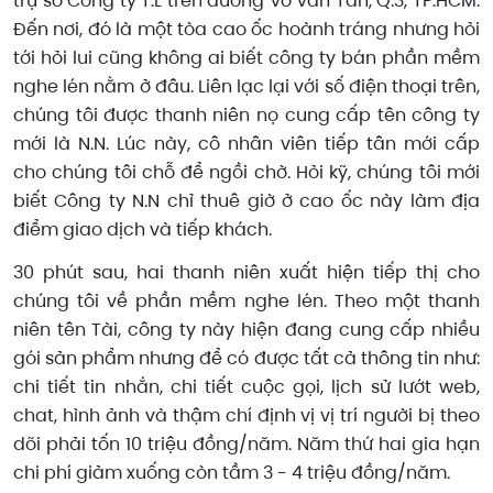
trụ sở Công ty T.L trên đường Võ Văn Tần, Q.3, TP.HCM.
Đến nơi, đó là một tòa cao ốc hoành tráng nhưng hỏi
tới hỏi lui cũng không ai biết công ty bán phần mềm
nghe lén nằm ở đâu. Liên lạc lại với số điện thoại trên,
chúng tôi được thanh niên nọ cung cấp tên công ty
mới là N.N. Lúc này, cô nhân viên tiếp tân mới cấp
cho chúng tôi chỗ để ngồi chờ. Hỏi kỹ, chúng tôi mới
biết Công ty N.N chỉ thuê giờ ở cao ốc này làm địa
điểm giao dịch và tiếp khách.
30 phút sau, hai thanh niên xuất hiện tiếp thị cho
chúng tôi về phần mềm nghe lén. Theo một thanh
niên tên Tài, công ty này hiện đang cung cấp nhiều
gói sản phẩm nhưng để có được tất cả thông tin như:
chi tiết tin nhắn, chi tiết cuộc gọi, lịch sử lướt web,
chat, hình ảnh và thậm chí định vị vị trí người bị theo
dõi phải tốn 10 triệu đồng/năm. Năm thứ hai gia hạn
chi phí giảm xuống còn tầm 3 - 4 triệu đồng/năm.