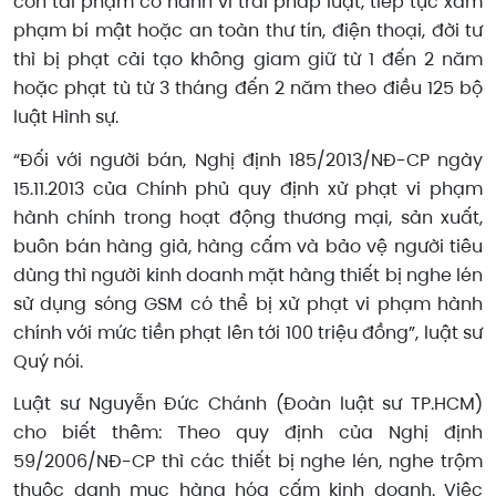
còn tái phạm có hành vi trái pháp luật, tiếp tục xâm
phạm bí mật hoặc an toàn thư tín, điện thoại, đời tư
thì bị phạt cải tạo không giam giữ từ 1 đến 2 năm
hoặc phạt tù từ 3 tháng đến 2 năm theo điều 125 bộ
luật Hình sự.
“Đối với người bán, Nghị định 185/2013/NĐ-CP ngày
15.11.2013 của Chính phủ quy định xử phạt vi phạm
hành chính trong hoạt động thương mại, sản xuất,
buôn bán hàng giả, hàng cấm và bảo vệ người tiêu
dùng thì người kinh doanh mặt hàng thiết bị nghe lén
sử dụng sóng GSM có thể bị xử phạt vi phạm hành
chính với mức tiền phạt lên tới 100 triệu đồng”, luật sư
Quý nói.
Luật sư Nguyễn Đức Chánh (Đoàn luật sư TP.HCM)
cho biết thêm: Theo quy định của Nghị định
59/2006/NĐ-CP thì các thiết bị nghe lén, nghe trộm
thuộc danh mục hàng hóa cấm kinh doanh. Việc