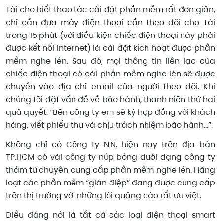
Tài cho biết thao tác cài đặt phần mềm rất đơn giản,
chỉ cần đưa máy điện thoại cần theo dõi cho Tài
trong 15 phút (với điều kiện chiếc điện thoại này phải
được kết nối internet) là cài đặt kích hoạt được phần
mềm nghe lén. Sau đó, mọi thông tin liên lạc của
chiếc điện thoại có cài phần mềm nghe lén sẽ được
chuyển vào địa chỉ email của người theo dõi. Khi
chúng tôi đặt vấn đề về bảo hành, thanh niên thứ hai
quả quyết: “Bên công ty em sẽ ký hợp đồng với khách
hàng, viết phiếu thu và chịu trách nhiệm bảo hành...”.
Không chỉ có Công ty N.N, hiện nay trên địa bàn
TP.HCM có vài công ty núp bóng dưới dạng công ty
thám tử chuyên cung cấp phần mềm nghe lén. Hàng
loạt các phần mềm “gián điệp” đang được cung cấp
trên thị trường với những lời quảng cáo rất ưu việt.
Điều đáng nói là tất cả các loại điện thoại smart