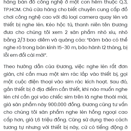
hàng bán đồ công nghệ ở một con hẻm thuộc Q.3,
TP.HCM. Chủ cửa hàng cho biết chuyên cung cấp đồ
chơi công nghệ cao với đủ loại camera quay lén và
thiết bị nghe lén. Kéo hộc tủ, thanh niên tên Đương
đưa cho chúng tôi xem 2 sản phẩm nhỏ xíu, nhỏ
bằng 2/3 bao diêm và quảng cáo: “Đảm bảo có thể
nghe rõ trong bán kính 15-30 m, bảo hành 12 tháng, bị
lỗi em đổi cái mới”.
Theo hướng dẫn của Đương, việc nghe lén rất đơn
giản, chỉ cần mua một sim rác lắp vào thiết bị, gọi
một cuộc điện thoại vào sim rác kích hoạt. Sau đó,
gắn thiết bị ở địa điểm cần thiết, khi nào muốn nghe
lén chỉ cần gọi vào chiếc sim trên là nghe thoải mái,
giá sản phẩm này 900.000 đồng. Đương cũng tư vấn
cho chúng tôi sản phẩm nghe lén hồng ngoại cao
cấp hơn, giá 1,6 triệu đồng. Cũng sử dụng theo cách
tương tự nhưng với thiết bị này, cứ có tiếng động ở