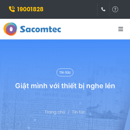
19001828
(028)3932
Hỗ t
Tin tức
Giật mình với thiết bị nghe lén
Trang chủ
Tin tức