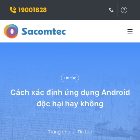
19001828
(028)3932
Hỗ t
Tin tức
Cách xác định ứng dụng Android
độc hại hay không
Trang chủ
Tin tức