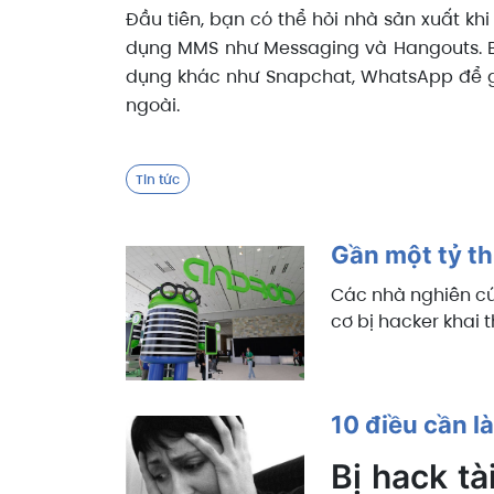
Đầu tiên, bạn có thể hỏi nhà sản xuất kh
dụng MMS như Messaging và Hangouts. Bỏ
dụng khác như Snapchat, WhatsApp để gửi
ngoài.
Tin tức
Gần một tỷ thi
Các nhà nghiên cứ
cơ bị hacker khai 
10 điều cần l
Bị hack t