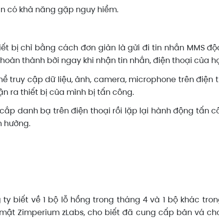
bạn có khả năng gặp nguy hiểm.
thiết bị chỉ bằng cách đơn giản là gửi đi tin nhắn MMS đ
oàn thành bởi ngay khi nhận tin nhắn, điện thoại của họ
thể truy cập dữ liệu, ảnh, camera, microphone trên điện 
ận ra thiết bị của mình bị tấn công.
 cắp danh bạ trên điện thoại rồi lặp lại hành động tấn 
h hưởng.
y biết về 1 bộ lỗ hổng trong tháng 4 và 1 bộ khác tron
mật Zimperium zLabs, cho biết đã cung cấp bản vá ch