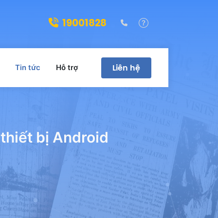
19001828
(028)39322188
Hỗ trợ
Liên hệ
Tin tức
Hỗ trợ
thiết bị Android