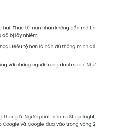
ộc hại. Thực tế, nạn nhân không cần mở tin
 đã bị lây nhiễm.
thoại. Điều tệ hơn là hắn đủ thông minh để
công với những người trong danh sách. Như
g tháng 5. Người phát hiện ra Stagefright,
o Google và Google đưa vào trong vòng 2