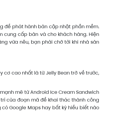
cứng để phát hành bản cập nhật phần mềm.
iệm cung cấp bản vá cho khách hàng. Hiện
ãng vừa nêu, bạn phải chờ tới khi nhà sản
cơ cao nhất là từ Jelly Bean trở về trước,
hệ mạnh mẽ từ Android Ice Cream Sandwich
 trí của đoạn mã để khai thác thành công
g có Google Maps hay bất kỳ hiểu biết nào