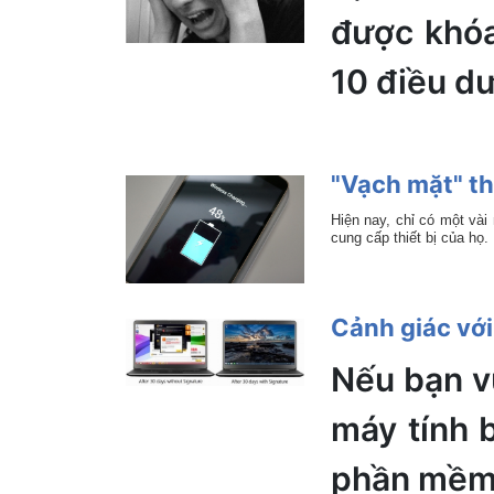
được khóa
10 điều dư
"Vạch mặt" t
Hiện nay, chỉ có một vài
cung cấp thiết bị của họ.
Cảnh giác với
Nếu bạn v
máy tính 
phần mềm k