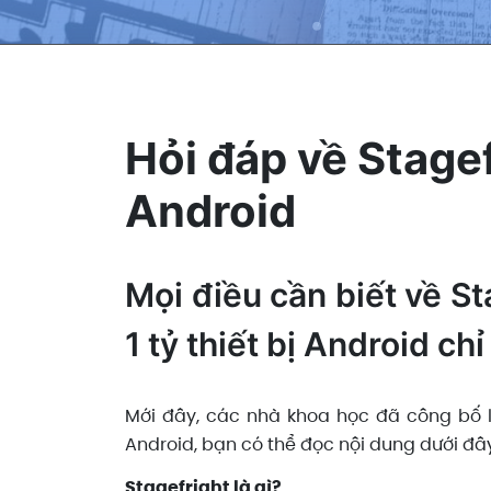
Hỏi đáp về Stagef
Android
Mọi điều cần biết về S
1 tỷ thiết bị Android ch
Mới đây, các nhà khoa học đã công bố l
Android, bạn có thể đọc nội dung dưới đâ
Stagefright là gì?