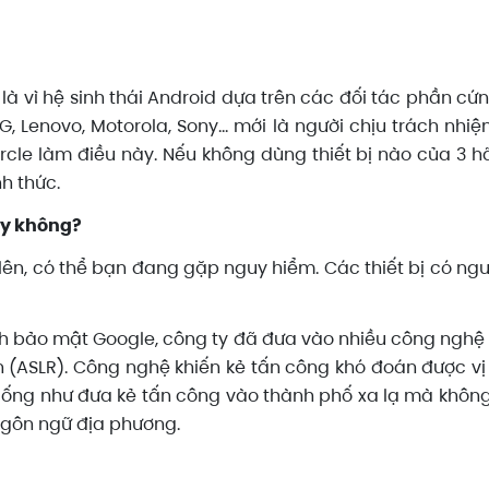
 là vì hệ sinh thái Android dựa trên các đối tác phần 
G, Lenovo, Motorola, Sony… mới là người chịu trách nh
rcle làm điều này. Nếu không dùng thiết bị nào của 3 h
h thức.
ay không?
lên, có thể bạn đang gặp nguy hiểm. Các thiết bị có nguy 
ách bảo mật Google, công ty đã đưa vào nhiều công ng
(ASLR). Công nghệ khiến kẻ tấn công khó đoán được vị
giống như đưa kẻ tấn công vào thành phố xa lạ mà khôn
ngôn ngữ địa phương.