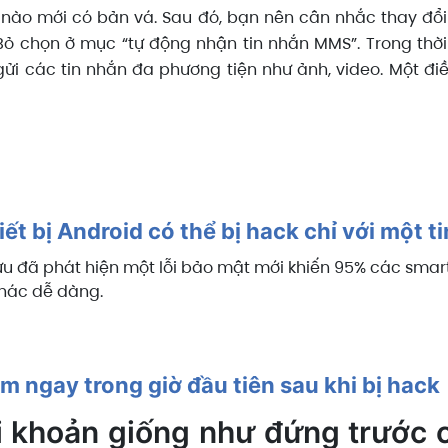
i nào mới có bản vá. Sau đó, bạn nên cân nhắc thay đổ
 chọn ở mục “tự động nhận tin nhắn MMS”. Trong thờ
 các tin nhắn đa phương tiện như ảnh, video. Một điều
ết bị Android có thể bị hack chỉ với một t
u đã phát hiện một lỗi bảo mật mới khiến 95% các smar
thác dễ dàng.
àm ngay trong giờ đầu tiên sau khi bị hack
ài khoản giống như đứng trước