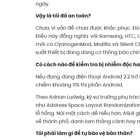
ngày.
Vậy là tôi đã an toàn?
Chưa, vì vấn đề chưa được khắc phục. Đó
Điều này đồng nghĩa với Samsung, HTC, L
mới có CyanogenMod, Mozilla và Silent Ci
xuất thiết bị đang dùng có thông báo chín
Có cách nào để kiểm tra bị nhiễm độc h
Nếu đang dùng điện thoại Android 2.2 trở 
chiếm khoảng 11% thị phần Android.
Theo Adrian Ludwig, kỹ sư trưởng phụ tr
như Address Space Layout Randomization 
lỗ hổng. Nói một cách dễ hiểu hơn, ASLR 
về thành phố, danh lam thắng cảnh hay 
Tôi phải làm gì để tự bảo vệ bản thân?