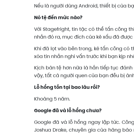
Nếu là người dùng Android, thiết bị của 
Nó tệ đến mức nào?
Với Stagefright, tin tặc có thể tấn công 
nhắn đó ra, mục đích của kẻ xấu đã được h
Khi đã lọt vào bên trong, kẻ tấn công có 
xóa tin nhắn nghi vấn trước khi bạn kịp nh
Kịch bản tệ hơn nữa là hắn tiếp tục đánh
vậy, tất cả người quen của bạn đều bị ản
Lỗ hổng tồn tại bao lâu rồi?
Khoảng 5 năm.
Google đã vá lỗ hổng chưa?
Google đã vá lỗ hổng ngay lập tức. Công t
Joshua Drake, chuyên gia của hãng bảo 