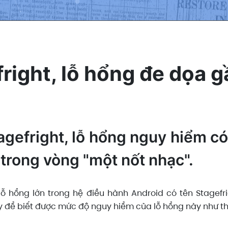
right, lỗ hổng đe dọa gầ
tagefright, lỗ hổng nguy hiểm c
ỉ trong vòng "một nốt nhạc".
ỗ hổng lớn trong hệ điều hành Android có tên Stagefri
y để biết được mức độ nguy hiểm của lỗ hổng này như th