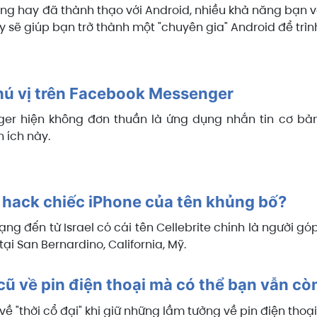
ùng hay đã thành thạo với Android, nhiều khả năng bạn 
y sẽ giúp bạn trở thành một "chuyên gia" Android để trìn
ú vị trên Facebook Messenger
er hiện không đơn thuần là ứng dụng nhắn tin cơ bản.
n ích này.
I hack chiếc iPhone của tên khủng bố?
ng đến từ Israel có cái tên Cellebrite chính là người gó
ại San Bernardino, California, Mỹ.
cũ về pin điện thoại mà có thể bạn vẫn c
ề "thời cổ đại" khi giữ những lầm tưởng về pin điện thoạ