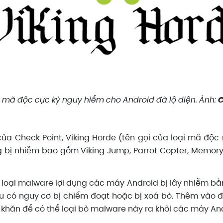
 mã độc cực kỳ nguy hiểm cho Android đã lộ diện. Ảnh:
C
ủa Check Point, Viking Horde (tên gọi của loại mã độc
 bị nhiễm bao gồm Viking Jump, Parrot Copter, Memory B
 loại malware lợi dụng các máy Android bị lây nhiễm bằ
 đều có nguy cơ bị chiếm đoạt hoặc bị xoá bỏ. Thêm vào
hó khăn để có thể loại bỏ malware này ra khỏi các máy And