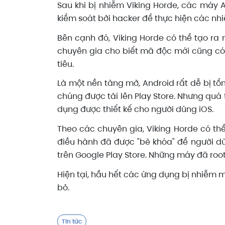
Sau khi bị nhiễm Viking Horde, các máy 
kiểm soát bởi hacker để thực hiện các nh
Bên cạnh đó, Viking Horde có thể tạo ra
chuyên gia cho biết mã độc mới cũng có 
tiêu.
Là một nền tảng mở, Android rất dễ bị tổ
chúng được tải lên Play Store. Nhưng quá 
dụng được thiết kế cho người dùng iOS.
Theo các chuyên gia, Viking Horde có thể 
điều hành đã được "bẻ khóa" để người d
trên Google Play Store. Những máy đã roo
Hiện tại, hầu hết các ứng dụng bị nhiễm
bỏ.
Tin tức