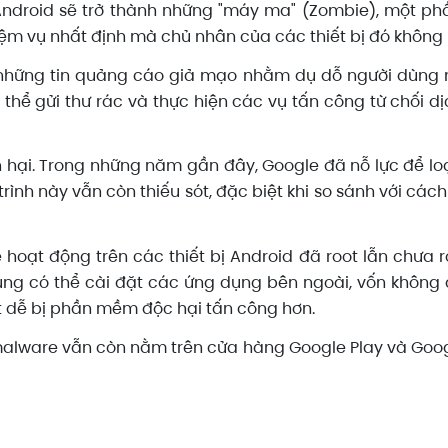
Android sẽ trở thành những "máy ma" (Zombie), một phầ
iệm vụ nhất định mà chủ nhân của các thiết bị đó không 
 những tin quảng cáo giả mạo nhằm dụ dỗ người dùng n
thể gửi thư rác và thực hiện các vụ tấn công từ chối 
n hại. Trong những năm gần đây, Google đã nỗ lực để lo
trình này vẫn còn thiếu sót, đặc biệt khi so sánh với cá
hoạt động trên các thiết bị Android đã root lẫn chưa roo
ùng có thể cài đặt các ứng dụng bên ngoài, vốn không
t dễ bị phần mềm độc hại tấn công hơn.
 malware vẫn còn nằm trên cửa hàng Google Play và Goog