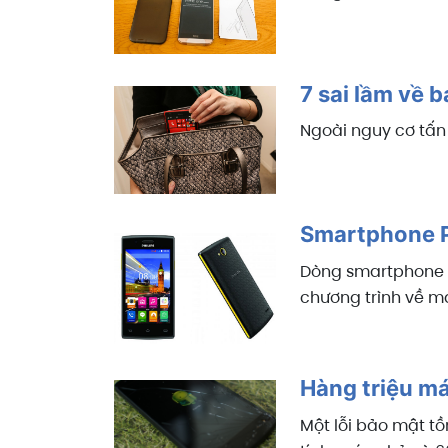
7 sai lầm về
Ngoài nguy cơ tấn
Smartphone P
Dòng smartphone g
chương trình về m
Hàng triệu má
Một lỗi bảo mật tồ