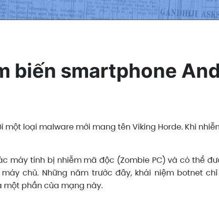
m biến smartphone And
ới một loại malware mới mang tên Viking Horde. Khi nhiễm
c máy tính bị nhiễm mã độc (Zombie PC) và có thể đượ
 máy chủ. Những năm trước đây, khái niệm botnet chỉ
là một phần của mạng này.