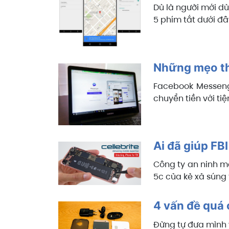
Dù là người mới d
5 phím tắt dưới đâ
Những mẹo th
Facebook Messeng
chuyển tiền với tiệ
Ai đã giúp FB
Công ty an ninh mạ
5c của kẻ xả súng t
4 vấn đề quá 
Đừng tự đưa mình v