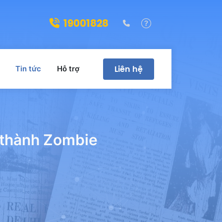
19001828
(028)39322188
Hỗ trợ
Liên hệ
Tin tức
Hỗ trợ
 thành Zombie