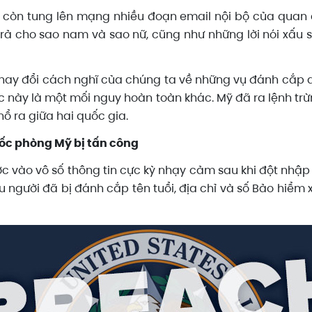
 còn tung lên mạng nhiều đoạn email nội bộ của quan c
ả cho sao nam và sao nữ, cũng như những lời nói xấu 
hay đổi cách nghĩ của chúng ta về những vụ đánh cắp dữ l
này là một mối nguy hoàn toàn khác. Mỹ đã ra lệnh trừn
nổ ra giữa hai quốc gia.
uốc phòng Mỹ bị tấn công
ợc vào vô số thông tin cực kỳ nhạy cảm sau khi đột nhậ
người đã bị đánh cắp tên tuổi, địa chỉ và số Bảo hiểm xã