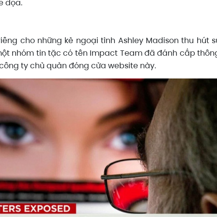
e dọa.
êng cho những kẻ ngoại tình Ashley Madison thu hút sự
ột nhóm tin tặc có tên Impact Team đã đánh cắp thông 
hi công ty chủ quản đóng cửa website này.