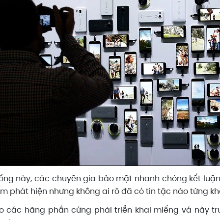
lỗ hổng này, các chuyên gia bảo mật nhanh chóng kết lu
m phát hiện nhưng không ai rõ đã có tin tặc nào từng kh
do các hãng phần cứng phải triển khai miếng vá này t