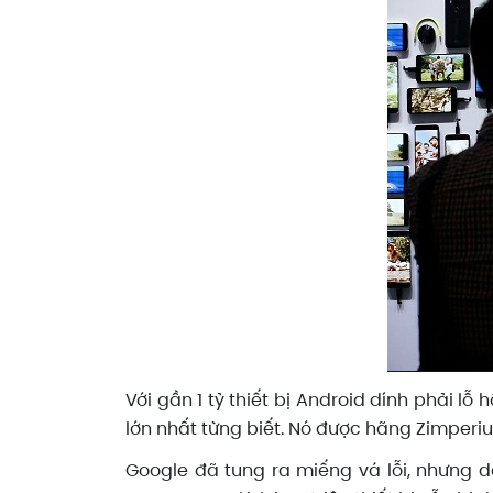
Với gần 1 tỷ thiết bị Android dính phải 
lớn nhất từng biết. Nó được hãng Zimperiu
Google đã tung ra miếng vá lỗi, nhưng 