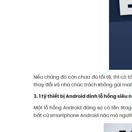
Nếu chừng đó còn chưa đủ tồi tệ, thì có tớ
thay đổi và nhà chức trách không gửi mai
3. 1 tỷ thiết bị Android dính lỗ hổng siêu
Một lỗ hổng Android đáng sợ có tên Stag
bất cứ smartphone Android nào mà người