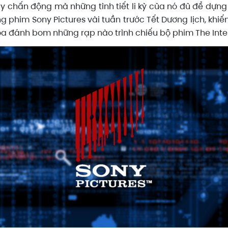
hấn động mà những tình tiết li kỳ của nó đủ để dựng t
phim Sony Pictures vài tuần trước Tết Dương lịch, khi
 đánh bom những rạp nào trình chiếu bộ phim The Inter