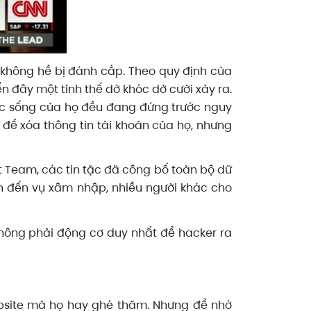
 không hề bị đánh cắp. Theo quy định của
n đây một tình thế dở khóc dở cười xảy ra.
uộc sống của họ đều đang đứng trước nguy
 để xóa thông tin tài khoản của họ, nhưng
t Team, các tin tặc đã công bố toàn bộ dữ
uan đến vụ xâm nhập, nhiều người khác cho
 không phải động cơ duy nhất để hacker ra
bsite mà họ hay ghé thăm. Nhưng để nhớ