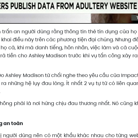
 trấn an người dùng rằng thông tin thẻ tín dụng của họ
khai điều này trên các phương tiện đại chúng. Nhưng đế
họ cả, khi mà danh tiếng, hôn nhân, việc làm và cả c
rả tiền cho Ashley Madison trước khi vụ tấn công xảy ra
 Do Ashley Madison từ chối nghe theo yêu cầu của Impac
 ra những hệ lụy đau lòng. Ít nhất 2 vụ tự tử có liên q
.
n không phải là nơi hứng chịu đau thương nhất. Nó cũng
g an toàn
ị người dùng nên có một khẩu khác nhau cho từng we