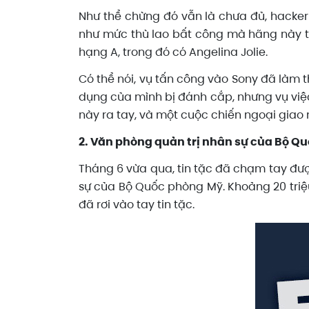
Như thể chừng đó vẫn là chưa đủ, hacker
như mức thù lao bất công mà hãng này tr
hạng A, trong đó có Angelina Jolie.
Có thể nói, vụ tấn công vào Sony đã làm t
dụng của mình bị đánh cắp, nhưng vụ việc 
này ra tay, và một cuộc chiến ngoại giao 
2. Văn phòng quản trị nhân sự của Bộ Q
Tháng 6 vừa qua, tin tặc đã chạm tay đư
sự của Bộ Quốc phòng Mỹ. Khoảng 20 triệu 
đã rơi vào tay tin tặc.