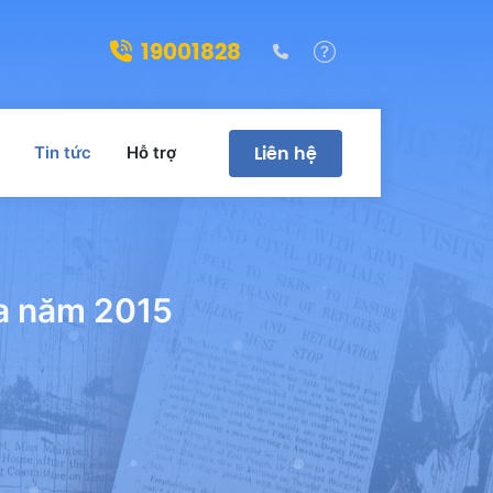
19001828
(028)39322188
Hỗ trợ
Liên hệ
Tin tức
Hỗ trợ
ra năm 2015