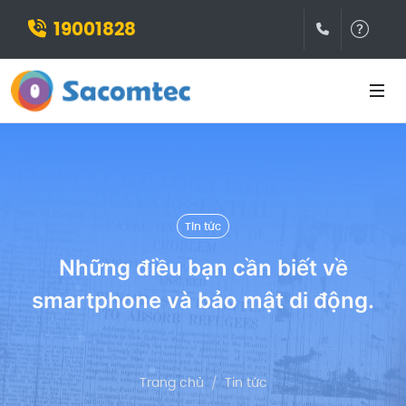
19001828
(028)3932
Hỗ t
Tin tức
Những điều bạn cần biết về
smartphone và bảo mật di động.
Trang chủ
Tin tức