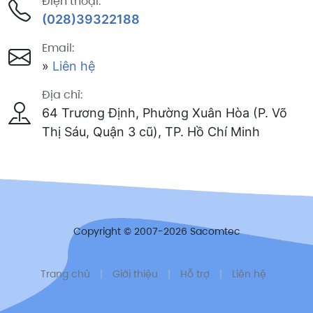
Điện thoại:
(028)39322188
Email:
»
Liên hệ
Địa chỉ:
64 Trương Định, Phường Xuân Hòa (P. Võ
Thị Sáu, Quận 3 cũ), TP. Hồ Chí Minh
Copyright © 2007-2026 Sacomtec
Trang chủ
|
Giới thiệu
|
Hỗ trợ
|
Liên hệ