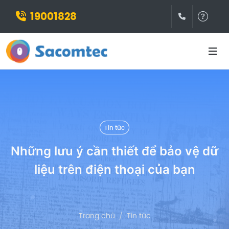
19001828
(028)3932
Hỗ t
Tin tức
Những lưu ý cần thiết để bảo vệ dữ
liệu trên điện thoại của bạn
Trang chủ
Tin tức