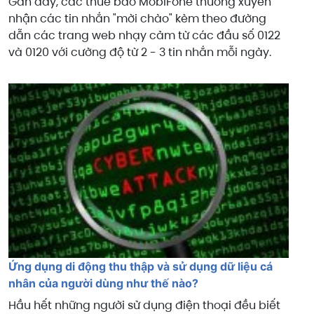
Gần đây, các thuê bao MobiFone thường xuyên
nhận các tin nhắn "mời chào" kèm theo đường
dẫn các trang web nhạy cảm từ các đầu số 0122
và 0120 với cường độ từ 2 - 3 tin nhắn mỗi ngày.
Ứng dụng di động thu thập và sử dụng dữ liệu cá
nhân của người dùng như thế nào?
Hầu hết những người sử dụng điện thoại đều biết