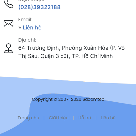
(028)39322188
Email:
»
Liên hệ
Địa chỉ:
64 Trương Định, Phường Xuân Hòa (P. Võ
Thị Sáu, Quận 3 cũ), TP. Hồ Chí Minh
Copyright © 2007-2026 Sacomtec
Trang chủ
|
Giới thiệu
|
Hỗ trợ
|
Liên hệ