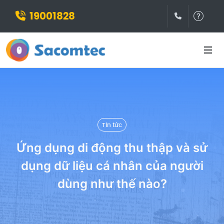
19001828
(028)3932
Hỗ t
Tin tức
Ứng dụng di động thu thập và sử
dụng dữ liệu cá nhân của người
dùng như thế nào?