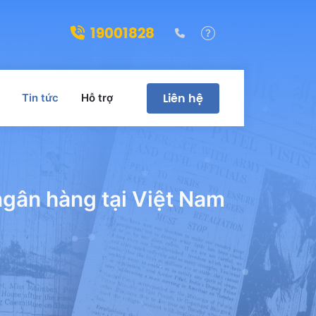
19001828
(028)39322188
Hỗ trợ
Liên hệ
Tin tức
Hỗ trợ
ngân hàng tại Việt Nam