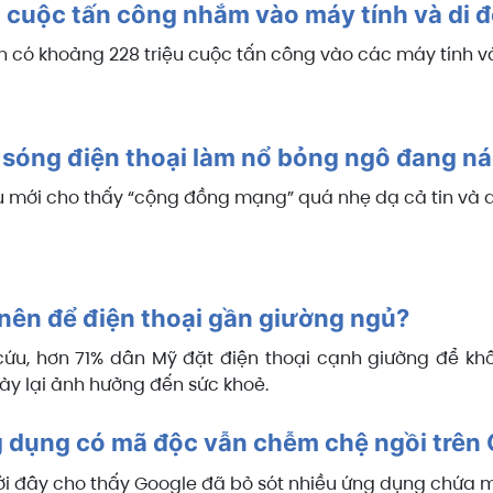
 cuộc tấn công nhắm vào máy tính và di 
 có khoảng 228 triệu cuộc tấn công vào các máy tính và 
 sóng điện thoại làm nổ bỏng ngô đang n
dụ mới cho thấy “cộng đồng mạng” quá nhẹ dạ cả tin và d
nên để điện thoại gần giường ngủ?
ứu, hơn 71% dân Mỹ đặt điện thoại cạnh giường để khôn
ày lại ảnh hưởng đến sức khoẻ.
g dụng có mã độc vẫn chễm chệ ngồi trên 
i đây cho thấy Google đã bỏ sót nhiều ứng dụng chứa 