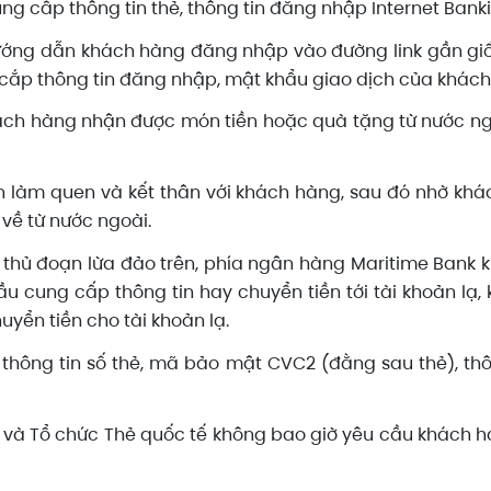
ng cấp thông tin thẻ, thông tin đăng nhập Internet Bank
ớng dẫn khách hàng đăng nhập vào đường link gần giố
cắp thông tin đăng nhập, mật khẩu giao dịch của khách
hách hàng nhận được món tiền hoặc quà tặng từ nước n
 làm quen và kết thân với khách hàng, sau đó nhờ khá
về từ nước ngoài.
c thủ đoạn lừa đảo trên, phía ngân hàng Maritime Bank
ầu cung cấp thông tin hay chuyển tiền tới tài khoản lạ,
uyển tiền cho tài khoản lạ.
 thông tin số thẻ, mã bảo mật CVC2 (đằng sau thẻ), th
 và Tổ chức Thẻ quốc tế không bao giờ yêu cầu khách h