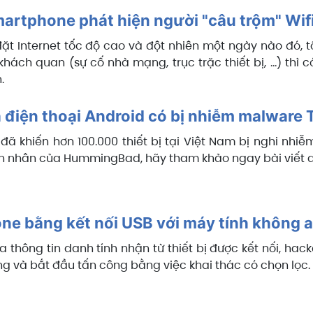
artphone phát hiện người "câu trộm" Wif
ặt Internet tốc độ cao và đột nhiên một ngày nào đó,
khách quan (sự cố nhà mạng, trục trặc thiết bị, ...) th
.
a điện thoại Android có bị nhiễm malwa
đã khiến hơn 100.000 thiết bị tại Việt Nam bị nghi nhi
n nhân của HummingBad, hãy tham khảo ngay bài viết d
ne bằng kết nối USB với máy tính không 
 thông tin danh tính nhận từ thiết bị được kết nối, hac
g và bắt đầu tấn công bằng việc khai thác có chọn lọc.