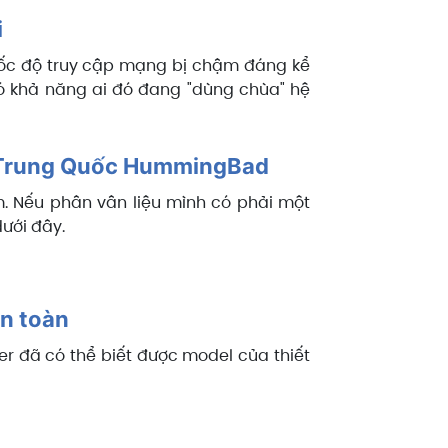
i
 tốc độ truy cập mạng bị chậm đáng kể
ì có khả năng ai đó đang "dùng chùa" hệ
re Trung Quốc HummingBad
ễm. Nếu phân vân liệu mình có phải một
ưới đây.
an toàn
ker đã có thể biết được model của thiết