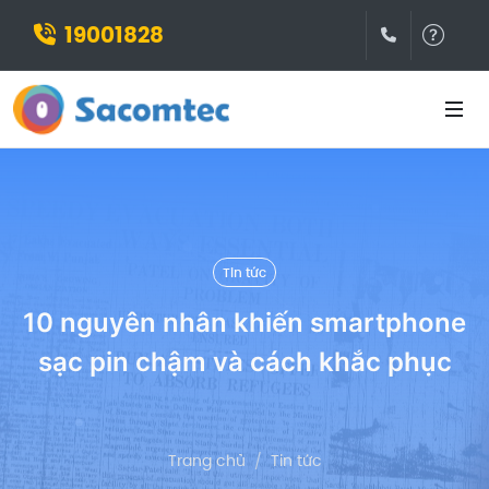
19001828
(028)3932
Hỗ t
Tin tức
10 nguyên nhân khiến smartphone
sạc pin chậm và cách khắc phục
Trang chủ
Tin tức