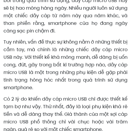
bởi trong quá trình sử dụng, dây cáp micro USB này
sẽ bị hao mòng hàng ngày. Nhiều người luôn sử dụng
một chiếc dây cáp từ năm này qua năm khác, và
than phiền rằng, smartphone của họ đang ngày
càng sạc pin chậm đi.
Tuy nhiên, vấn đề thực sự không nằm ở những thiết bị
cầm tay, mà chính là những chiếc dây cáp micro
USB này. Với thiết kế khá mỏng manh, dễ dàng bị uốn
cong, đứt, gãy trong bất kì trường hợp nào, dây cáp
micro USB là một trong những phụ kiện dễ gặp phải
tình trạng hỏng hóc nhất trong quá trình sử dụng
smartphone.
Có 2 lý do khiến dây cáp micro USB chỉ được thiết kế
tạm bợ như vậy. Thứ nhất, đây là loại phụ kiện khá rẻ
tiền và dễ dàng thay thế. Giá thành của một sợi cáp
micro USB phổ thông chỉ vài chục hoặc vài trăm
ngàn, quá rẻ so với một chiếc smartphone.