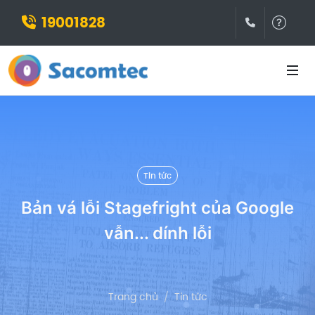
19001828
(028)3932
Hỗ t
Tin tức
Bản vá lỗi Stagefright của Google
vẫn... dính lỗi
Trang chủ
Tin tức