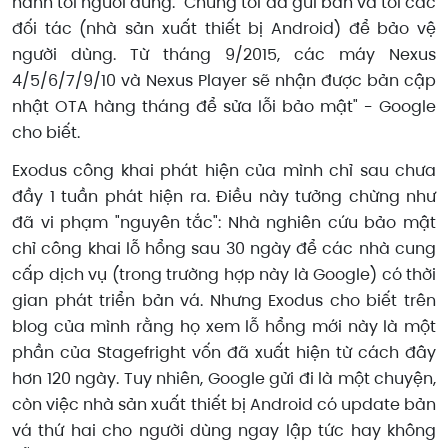
hành tới người dùng. "Chúng tôi đã gửi bản vá tới các
đối tác (nhà sản xuất thiết bị Android) để bảo vệ
người dùng. Từ tháng 9/2015, các máy Nexus
4/5/6/7/9/10 và Nexus Player sẽ nhận được bản cập
nhật OTA hàng tháng để sửa lỗi bảo mật" - Google
cho biết.
Exodus công khai phát hiện của mình chỉ sau chưa
đầy 1 tuần phát hiện ra. Điều này tưởng chừng như
đã vi phạm "nguyên tắc": Nhà nghiên cứu bảo mật
chỉ công khai lỗ hổng sau 30 ngày để các nhà cung
cấp dịch vụ (trong trường hợp này là Google) có thời
gian phát triển bản vá. Nhưng Exodus cho biết trên
blog của mình rằng họ xem lỗ hổng mới này là một
phần của Stagefright vốn đã xuất hiện từ cách đây
hơn 120 ngày. Tuy nhiên, Google gửi đi là một chuyện,
còn việc nhà sản xuất thiết bị Android có update bản
vá thứ hai cho người dùng ngay lập tức hay không