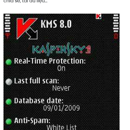
chia sẻ, tải dữ liệu…