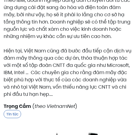
Theo IBM, doanh nghiệp đang dần chuyển đổi từ các
ứng dụng cài đặt sang ảo hóa và điện toán đám
mây, bởi như vậy, họ sẽ ít phải lo lắng cho cơ sở hạ
tầng thông tin hơn. Doanh nghiệp sẽ có thể tập trung
nguồn lực và chất xám cho việc kinh doanh hoặc
những nhiệm vụ khác cần sự ưu tiên cao hơn.
Hiện tại, Việt Nam cũng đã bước đầu tiếp cận dịch vụ
đám mây thông qua các dự án, thỏa thuận hợp tác
với một số tập đoàn CNTT đa quốc gia như Microsoft,
IBM, Intel … Các chuyên gia cho rằng đám mây đặc
biệt phù hợp với thực tế của các doanh nghiệp vừa
và nhỏ tại Việt Nam, vốn thiếu năng lực CNTT và chi
phí đầu tư hạn hẹp….
Trọng Cầm
(
theo VietnamNet
)
Tin tức