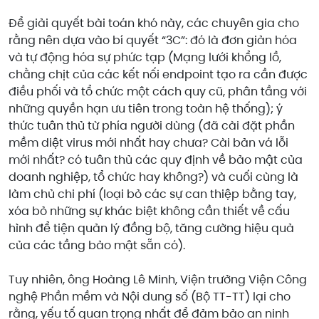
Để giải quyết bài toán khó này, các chuyên gia cho
rằng nên dựa vào bí quyết “3C”: đó là đơn giản hóa
và tự động hóa sự phức tạp (Mạng lưới khổng lồ,
chằng chịt của các kết nối endpoint tạo ra cần được
điều phối và tổ chức một cách quy cũ, phân tầng với
những quyền hạn ưu tiên trong toàn hệ thống); ý
thức tuân thủ từ phía người dùng (đã cài đặt phần
mềm diệt virus mới nhất hay chưa? Cài bản vá lỗi
mới nhất? có tuân thủ các quy định về bảo mật của
doanh nghiệp, tổ chức hay không?) và cuối cùng là
làm chủ chi phí (loại bỏ các sự can thiệp bằng tay,
xóa bỏ những sự khác biệt không cần thiết về cấu
hình để tiện quản lý đồng bộ, tăng cường hiệu quả
của các tầng bảo mật sẵn có).
Tuy nhiên, ông Hoàng Lê Minh, Viện trưởng Viện Công
nghệ Phần mềm và Nội dung số (Bộ TT-TT) lại cho
rằng, yếu tố quan trọng nhất để đảm bảo an ninh