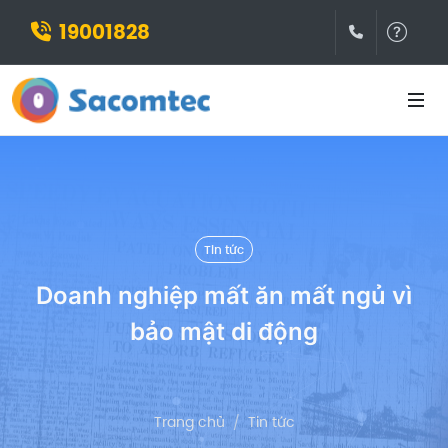
19001828
(028)3932
Hỗ t
Tin tức
Doanh nghiệp mất ăn mất ngủ vì
bảo mật di động
Trang chủ
Tin tức