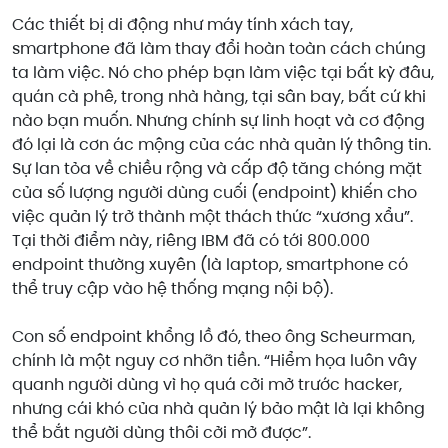
Các thiết bị di động như máy tính xách tay,
smartphone đã làm thay đổi hoàn toàn cách chúng
ta làm việc. Nó cho phép bạn làm việc tại bất kỳ đâu,
quán cà phê, trong nhà hàng, tại sân bay, bất cứ khi
nào bạn muốn. Nhưng chính sự linh hoạt và cơ động
đó lại là cơn ác mộng của các nhà quản lý thông tin.
Sự lan tỏa về chiều rộng và cấp độ tăng chóng mặt
của số lượng người dùng cuối (endpoint) khiến cho
việc quản lý trở thành một thách thức “xương xẩu”.
Tại thời điểm này, riêng IBM đã có tới 800.000
endpoint thường xuyên (là laptop, smartphone có
thể truy cập vào hệ thống mạng nội bộ).
Con số endpoint khổng lồ đó, theo ông Scheurman,
chính là một nguy cơ nhỡn tiền. “Hiểm họa luôn vây
quanh người dùng vì họ quá cởi mở trước hacker,
nhưng cái khó của nhà quản lý bảo mật là lại không
thể bắt người dùng thôi cởi mở được”.