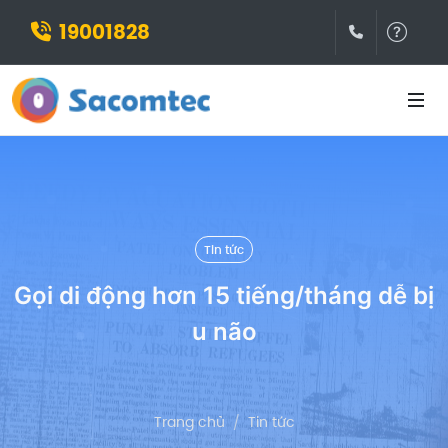
19001828
(028)3932
Hỗ t
Tin tức
Gọi di động hơn 15 tiếng/tháng dễ bị
u não
Trang chủ
Tin tức