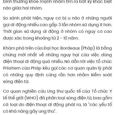
bình thường khỏe mạnh nhằm tìm ra bất kỳ khác biệt
nào giữa hai nhóm.
So sánh phát hiện, nguy cơ bị u não ở những người
gọi di động nhiều cao gấp 3 lần nhóm sử dụng ít hơn.
Thời gian sử dụng di động ở nhóm có nguy cơ cao
được xác trong khoảng từ 2 - 10 năm.
Khám phá trên của Đại học Bordeaux (Pháp) là bằng
chứng mới nhất về những nguy hại của việc dùng
điện thoại di động quá nhiều. Nó dẫn tới việc tổ chức
Priartem của Pháp kêu gọi các cơ quan quản lý phải
có những quy định cứng rắn hơn nhằm kiểm soát
sóng điện từ.
Cơ quan nghiên cứu Ung thư quốc tế của Tổ chức Y
tế thế giới (WHO) đã phân loại sóng điện từ, bao gồm
cả loại do điện thoại di động phát ra, là "các yếu tố
có khả năng gây ung thư".