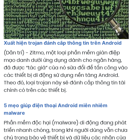
Xuất hiện trojan đánh cắp thông tin trên Android
(Dân trí) - Zitmo, một loại phần mềm gián điệp
mạo danh dưới ứng dụng dành cho ngân hàng,
đã được “tác giả” của nó sửa đổi để tấn công vào
các thiết bị di động sử dụng nền tảng Android.
Theo đó, loại trojan này sẽ đánh cắp thông tin tài
chính có trên các thiết bị.
5 mẹo giúp điện thoại Android miễn nhiễm
malware
Phần mềm độc hại (malware) di động đang phát
triển nhanh chóng, trong khi người dùng vẫn chưa
chú trọng bảo vệ thiết bị và dữ liệu các nhân của