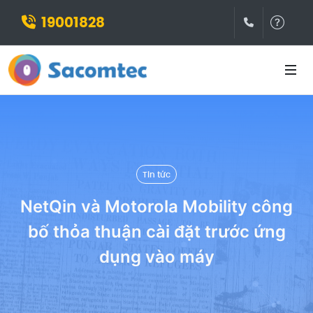
19001828
(028)3932
Hỗ t
Tin tức
NetQin và Motorola Mobility công
bố thỏa thuận cài đặt trước ứng
dụng vào máy