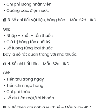
• Chi phí lương nhân viên
• Quảng cáo, điện nước
📘 3. Sổ chi tiết vật liệu, hàng hóa – Mẫu S2d-HKD
Ghi:
• Nhập – xuất – tồn thuốc
• Giá trị hàng tồn cuối kỳ
• Số lượng từng loại thuốc
Đây là sổ rất quan trọng với nhà thuốc.
📘 4. Sổ chi tiết tiền – Mẫu S2e-HKD
Ghi:
• Tiền thu trong ngày
• Tiền chi nhập hàng
• Chi phí khác
• Số dư tiền mặt/tài khoản
📘 5. Sổ theo dõi nghĩa vụ thuế – Mẫu S3a-HKD