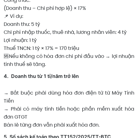
Công thức:
(Doanh thu – Chi phí hợp lệ) × 17%
📌 Ví dụ:
Doanh thu: 5 tỷ
Chi phí nhập thuốc, thuê nhà, lương nhân viên: 4 tỷ
Lợi nhuận: 1 tỷ
Thuế TNCN: 1 tỷ × 17% = 170 triệu
🆘Nếu không có hóa đơn chi phí đầu vào → lợi nhuận
tính thuế sẽ tăng.
4️. Doanh thu từ 1 tỉ/năm trở lên
→ Bắt buộc phải dùng hóa đơn điện tử từ Máy Tính
Tiền
→ Phải có máy tính tiền hoặc phần mềm xuất hóa
đơn GTGT
Bán lẻ từng đơn vẫn phải xuất hóa đơn.
5️. Sổ sách kế toán theo TT152/2025/TT-BTC