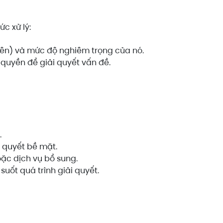
c xử lý:
 viên) và mức độ nghiêm trọng của nó.
quyền để giải quyết vấn đề.
.
i quyết bề mặt.
oặc dịch vụ bổ sung.
 suốt quá trình giải quyết.