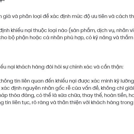
h giá và phân loại để xác định mức độ ưu tiên và cách thứ
c định khiếu nại thuộc loại nào (sản phẩm, dịch vụ, nhân
 cho bộ phận hoặc cá nhân phù hợp, có kỹ năng và thẩm 
khiếu nại khách hàng đòi hỏi sự chính xác và cẩn thận:
hông tin liên quan đến khiếu nại được xác minh kỹ lưỡng
 xác định nguyên nhân gốc rễ của vấn đề, không chỉ giả
háp thỏa đáng, có thể là sửa chữa, thay thế, hoàn tiền, h
g tin liên tục, rõ ràng và thân thiện với khách hàng trong