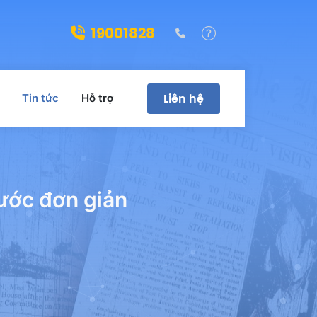
19001828
(028)39322188
Hỗ trợ
Liên hệ
Tin tức
Hỗ trợ
bước đơn giản