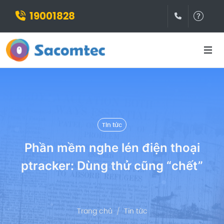
19001828
(028)3932
Hỗ t
Tin tức
Phần mềm nghe lén điện thoại
ptracker: Dùng thử cũng “chết”
Trang chủ
Tin tức