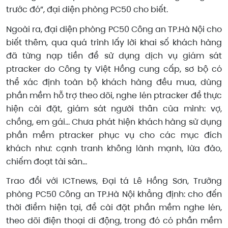
trước đó”, đại diện phòng PC50 cho biết.
Ngoài ra, đại diện phòng PC50 Công an TP.Hà Nội cho
biết thêm, qua quá trình lấy lời khai số khách hàng
đã từng nạp tiền để sử dụng dịch vụ giám sát
ptracker do Công ty Việt Hồng cung cấp, sơ bộ có
thể xác định toàn bộ khách hàng đều mua, dùng
phần mềm hỗ trợ theo dõi, nghe lén ptracker để thực
hiện cài đặt, giám sát người thân của mình: vợ,
chồng, em gái… Chưa phát hiện khách hàng sử dụng
phần mềm ptracker phục vụ cho các mục đích
khách như: cạnh tranh không lành mạnh, lừa đảo,
chiếm đoạt tài sản…
Trao đổi với ICTnews, Đại tá Lê Hồng Sơn, Trưởng
phòng PC50 Công an TP.Hà Nội khẳng định: cho đến
thời điểm hiện tại, để cài đặt phần mềm nghe lén,
theo dõi điện thoại di động, trong đó có phần mềm