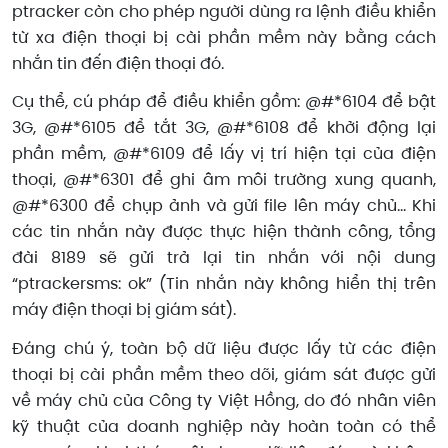
ptracker còn cho phép người dùng ra lệnh điều khiển
từ xa điện thoại bị cài phần mềm này bằng cách
nhắn tin đến điện thoại đó.
Cụ thể, cú pháp để điều khiển gồm: @#*6104 để bật
3G, @#*6105 để tắt 3G, @#*6108 để khởi động lại
phần mềm, @#*6109 để lấy vị trí hiện tại của điện
thoại, @#*6301 để ghi âm môi trường xung quanh,
@#*6300 để chụp ảnh và gửi file lên máy chủ… Khi
các tin nhắn này được thực hiện thành công, tổng
đài 8189 sẽ gửi trả lại tin nhắn với nội dung
“ptrackersms: ok” (Tin nhắn này không hiển thị trên
máy điện thoại bị giám sát).
Đáng chú ý, toàn bộ dữ liệu được lấy từ các điện
thoại bị cài phần mềm theo dõi, giám sát được gửi
về máy chủ của Công ty Việt Hồng, do đó nhân viên
kỹ thuật của doanh nghiệp này hoàn toàn có thể