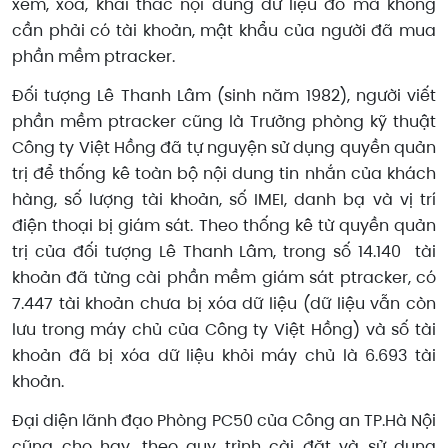
xem, xóa, khai thác nội dung dữ liệu đó mà không
cần phải có tài khoản, mật khẩu của người đã mua
phần mềm ptracker.
Đối tượng Lê Thanh Lâm (sinh năm 1982), người viết
phần mềm ptracker cũng là Trưởng phòng kỹ thuật
Công ty Việt Hồng đã tự nguyện sử dụng quyền quản
trị để thống kê toàn bộ nội dung tin nhắn của khách
hàng, số lượng tài khoản, số IMEI, danh bạ và vị trí
điện thoại bị giám sát. Theo thống kê từ quyền quản
trị của đối tượng Lê Thanh Lâm, trong số 14.140 tài
khoản đã từng cài phần mềm giám sát ptracker, có
7.447 tài khoản chưa bị xóa dữ liệu (dữ liệu vẫn còn
lưu trong máy chủ của Công ty Việt Hồng) và số tài
khoản đã bị xóa dữ liệu khỏi máy chủ là 6.693 tài
khoản.
Đại diện lãnh đạo Phòng PC50 của Công an TP.Hà Nội
cũng cho hay, theo quy trình cài đặt và sử dụng