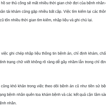
hồ sơ thủ công sẽ mất nhiều thời gian chờ đợi của bệnh nhân 
hân tái khám cũng gặp nhiều bất cập. Việc tìm kiếm lại các thô
 cũ tốn nhiều thời gian tìm kiếm, nhập liệu và ghi chú lại.
o việc ghi chép nhập liệu thông tin bệnh án, chỉ định khám, 
tình trạng chữ viết không rõ ràng dễ gây nhầm lẫn trong chỉ định
ĩ cũng khó khăn trong việc theo dõi bệnh án cũ như tiền sử b
ng bệnh nhân quên toa khám bệnh và các kết quả cận lâm sàng
bệnh nhân.