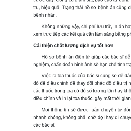
tru, hiệu quả. Trạng thái hồ sơ bệnh án cũng đươ
bệnh nhân.
Không những vậy, chi phí lưu trữ, in ấn hay 
xem trực tiếp các kết quả cận lâm sàng bằng ph
Cải thiện chất lượng dịch vụ tốt hơn
Hồ sơ bệnh án điện tử giúp các bác sĩ dễ 
nghiệm, chẩn đoán hình ảnh sẽ hạn chế tình trạ
Việc ra toa thuốc của bác sĩ cũng sẽ dễ da
đó để điều chỉnh để thay đổi phác đồ điều tri
các thuốc trong toa có đủ số lượng tồn hay khô
điều chỉnh và in lại toa thuốc, gây mất thời gia
Mọi thông tin sẽ được luân chuyển tự động
nhanh chóng, không phải chờ đợi hay di chuyển
các bác sĩ.