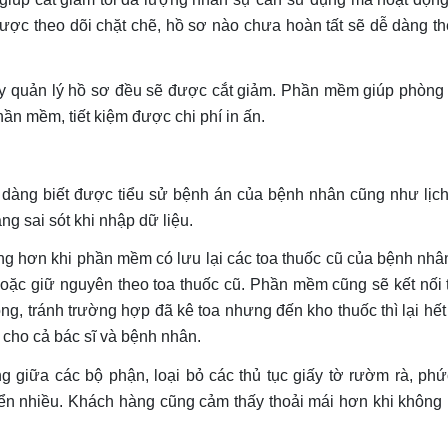
̣c theo dõi chặt chẽ, hồ sơ nào chưa hoàn tất sẽ dễ dàng theo 
quản lý hồ sơ đều sẽ được cắt giảm. Phần mềm giúp phòng khám 
ần mềm, tiết kiệm được chi phí in ấn.
dàng biết được tiểu sử bệnh án của bệnh nhân cũng như lịch s
ng sai sót khi nhập dữ liệu.
̀ng hơn khi phần mềm có lưu lại các toa thuốc cũ của bệnh nhân tr
̣ hoặc giữ nguyên theo toa thuốc cũ. Phần mềm cũng sẽ kết nối t
ng, tránh trường hợp đã kê toa nhưng đến kho thuốc thì lại hết 
n cho cả bác sĩ và bệnh nhân.
 giữa các bộ phận, loại bỏ các thủ tục giấy tờ rườm rà, 
 nhiều. Khách hàng cũng cảm thấy thoải mái hơn khi không phả