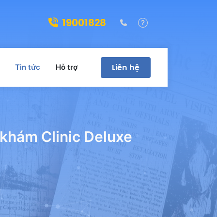
19001828
(028)39322188
Hỗ trợ
Liên hệ
Tin tức
Hỗ trợ
ng khám Clinic Deluxe