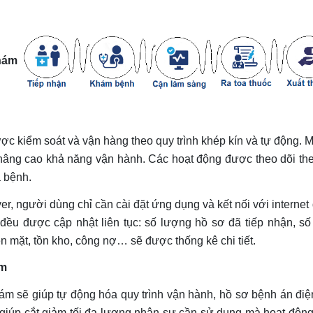
khám
iểm soát và vận hàng theo quy trình khép kín và tự động. M
âng cao khả năng vận hành. Các hoạt động được theo dõi theo 
a bệnh.
rver, người dùng chỉ cần cài đặt ứng dụng và kết nối với intern
ều được cập nhật liên tục: số lượng hồ sơ đã tiếp nhận, số
ền mặt, tồn kho, công nợ… sẽ được thống kê chi tiết.
ám
sẽ giúp tự động hóa quy trình vận hành, hồ sơ bệnh án điện 
 giúp cắt giảm tối đa lượng nhân sự cần sử dụng mà hoạt độn