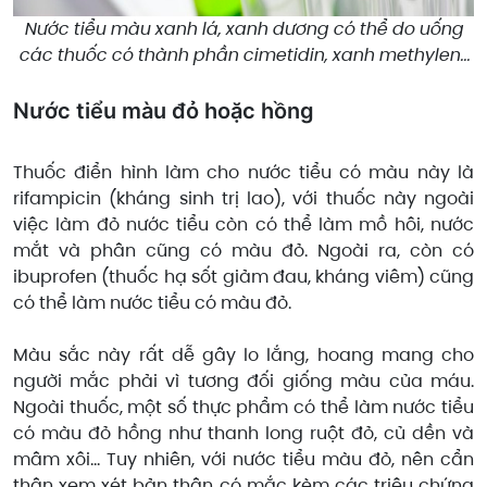
Nước tiểu màu xanh lá, xanh dương có thể do uống
các thuốc có thành phần cimetidin, xanh methylen...
Nước tiểu màu đỏ hoặc hồng
Thuốc điển hình làm cho nước tiểu có màu này là
rifampicin (kháng sinh trị lao), với thuốc này ngoài
việc làm đỏ nước tiểu còn có thể làm mồ hôi, nước
mắt và phân cũng có màu đỏ. Ngoài ra, còn có
ibuprofen (thuốc hạ sốt giảm đau, kháng viêm) cũng
có thể làm nước tiểu có màu đỏ.
Màu sắc này rất dễ gây lo lắng, hoang mang cho
người mắc phải vì tương đối giống màu của máu.
Ngoài thuốc, một số thực phẩm có thể làm nước tiểu
có màu đỏ hồng như thanh long ruột đỏ, củ dền và
mâm xôi… Tuy nhiên, với nước tiểu màu đỏ, nên cẩn
thận xem xét bản thân có mắc kèm các triệu chứng