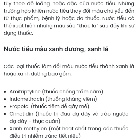
tùy theo độ loãng hoặc đặc của nước tiểu. Những
trường hợp khiến nước tiểu thay đổi màu chủ yếu đến
từ thực phẩm, bệnh lý hoặc do thuốc. Nước tiểu có
thể xuất hiện những màu sắc “khác lạ” sau đây khi sử
dụng thuốc.
Nước tiểu màu xanh dương, xanh lá
Các loại thuốc làm đổi màu nước tiểu thành xanh lá
hoặc xanh dương bao gồm:
Amitriptyline (thuốc chống trầm cảm)
Indomethacin (thuống kháng viêm)
Propofol (thuốc tiêm để gây mê)
Cimetidin (thuốc trị đau dạ dày và trào ngược
dạ dày – thực quản)
Xanh methylen (một hoạt chất trong các thuốc
điều trị nhiễm trùng tiết niệu)