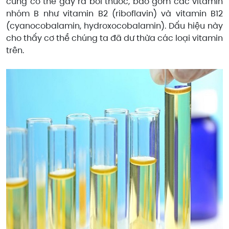
cũng có thể gây ra bởi thuốc, bao gồm các vitamin
nhóm B như vitamin B2 (riboflavin) và vitamin B12
(cyanocobalamin, hydroxocobalamin). Dấu hiệu này
cho thấy cơ thể chúng ta đã dư thừa các loại vitamin
trên.