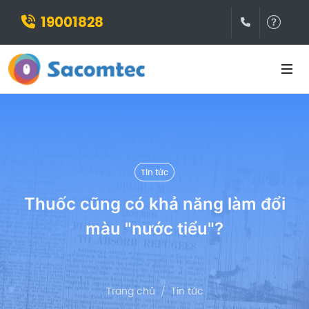
19001828
(028)3932
Hỗ t
Tin tức
Thuốc cũng có khả năng làm đổi
màu "nước tiểu"?
Trang chủ
Tin tức