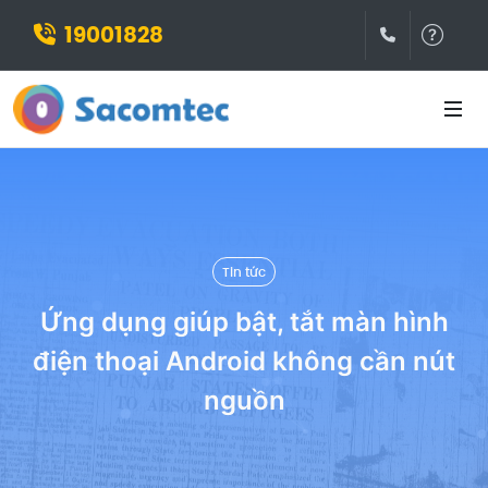
19001828
(028)3932
Hỗ t
Tin tức
Ứng dụng giúp bật, tắt màn hình
điện thoại Android không cần nút
nguồn