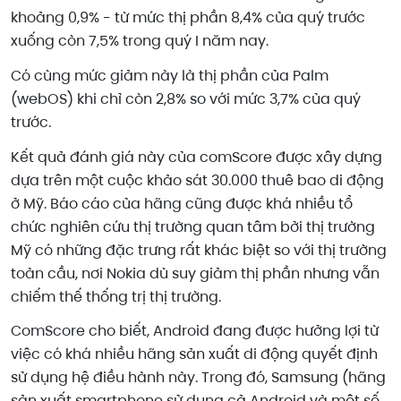
khoảng 0,9% - từ mức thị phần 8,4% của quý trước
xuống còn 7,5% trong quý I năm nay.
Có cùng mức giảm này là thị phần của Palm
(webOS) khi chỉ còn 2,8% so với mức 3,7% của quý
trước.
Kết quả đánh giá này của comScore được xây dựng
dựa trên một cuộc khảo sát 30.000 thuê bao di động
ở Mỹ. Báo cáo của hãng cũng được khá nhiều tổ
chức nghiên cứu thị trường quan tâm bởi thị trường
Mỹ có những đặc trưng rất khác biệt so với thị trường
toàn cầu, nơi Nokia dù suy giảm thị phần nhưng vẫn
chiếm thế thống trị thị trường.
ComScore cho biết, Android đang được hưởng lợi từ
việc có khá nhiều hãng sản xuất di động quyết định
sử dụng hệ điều hành này. Trong đó, Samsung (hãng
sản xuất smartphone sử dụng cả Android và một số