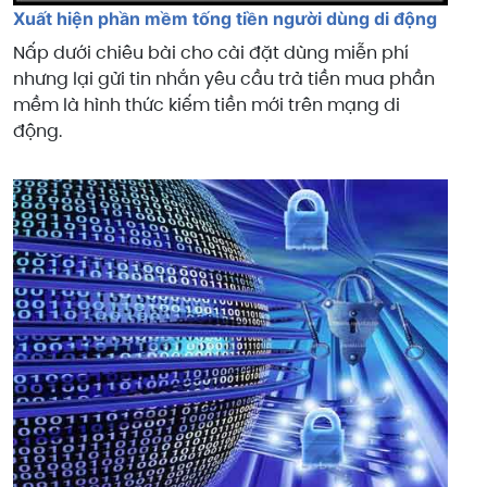
Xuất hiện phần mềm tống tiền người dùng di động
Nấp dưới chiêu bài cho cài đặt dùng miễn phí
nhưng lại gửi tin nhắn yêu cầu trả tiền mua phần
mềm là hình thức kiếm tiền mới trên mạng di
động.