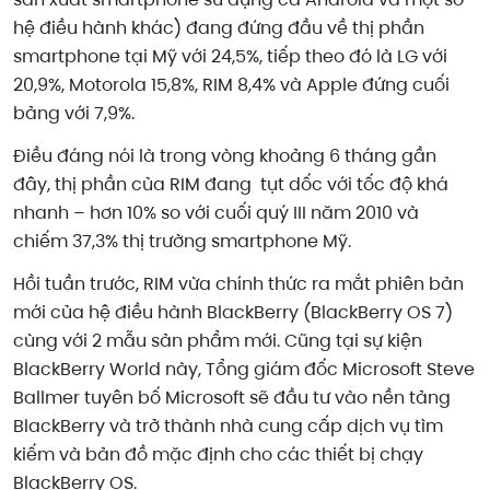
hệ điều hành khác) đang đứng đầu về thị phần
smartphone tại Mỹ với 24,5%, tiếp theo đó là LG với
20,9%, Motorola 15,8%, RIM 8,4% và Apple đứng cuối
bảng với 7,9%.
Điều đáng nói là trong vòng khoảng 6 tháng gần
đây, thị phần của RIM đang tụt dốc với tốc độ khá
nhanh – hơn 10% so với cuối quý III năm 2010 và
chiếm 37,3% thị trường smartphone Mỹ.
Hồi tuần trước, RIM vừa chính thức ra mắt phiên bản
mới của hệ điều hành BlackBerry (BlackBerry OS 7)
cùng với 2 mẫu sản phẩm mới. Cũng tại sự kiện
BlackBerry World này, Tổng giám đốc Microsoft Steve
Ballmer tuyên bố Microsoft sẽ đầu tư vào nền tảng
BlackBerry và trở thành nhà cung cấp dịch vụ tìm
kiếm và bản đồ mặc định cho các thiết bị chạy
BlackBerry OS.