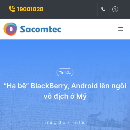
19001828
(028)3932
Hỗ t
Tin tức
“Hạ bệ” BlackBerry, Android lên ngôi
vô địch ở Mỹ
Trang chủ
Tin tức