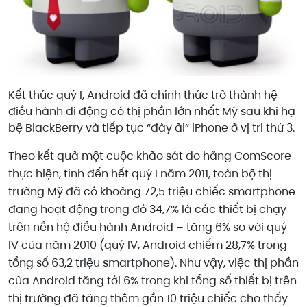
Kết thúc quý I, Android đã chính thức trở thành hệ
điều hành di động có thị phần lớn nhất Mỹ sau khi hạ
bệ BlackBerry và tiếp tục “đày ải” iPhone ở vị trí thứ 3.
Theo kết quả một cuộc khảo sát do hãng ComScore
thực hiện, tính đến hết quý I năm 2011, toàn bộ thị
trường Mỹ đã có khoảng 72,5 triệu chiếc smartphone
đang hoạt động trong đó 34,7% là các thiết bị chạy
trên nền hệ điều hành Android – tăng 6% so với quý
IV của năm 2010 (quý IV, Android chiếm 28,7% trong
tổng số 63,2 triệu smartphone). Như vậy, việc thị phần
của Android tăng tới 6% trong khi tổng số thiết bị trên
thị trường đã tăng thêm gần 10 triệu chiếc cho thấy