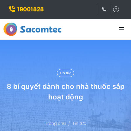
19001828
(028)3932
Hỗ t
Tin tức
8 bí quyết dành cho nhà thuốc sắp
hoạt động
Trang chủ
Tin tức