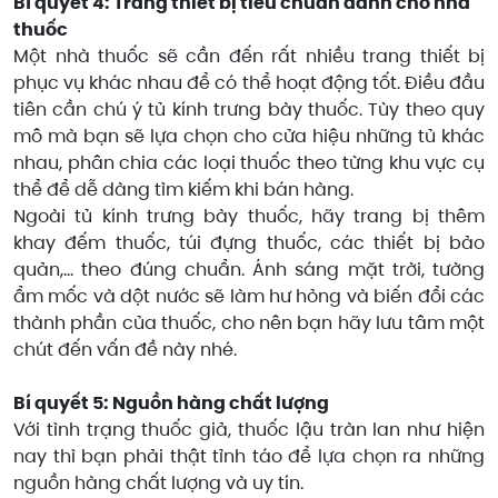
Bí quyết 4: Trang thiết bị tiêu chuẩn dành cho nhà
thuốc
Một nhà thuốc sẽ cần đến rất nhiều trang thiết bị
phục vụ khác nhau để có thể hoạt động tốt. Điều đầu
tiên cần chú ý tủ kính trưng bày thuốc. Tùy theo quy
mô mà bạn sẽ lựa chọn cho cửa hiệu những tủ khác
nhau, phân chia các loại thuốc theo từng khu vực cụ
thể để dễ dàng tìm kiếm khi bán hàng.
Ngoài tủ kính trưng bày thuốc, hãy trang bị thêm
khay đếm thuốc, túi đựng thuốc, các thiết bị bảo
quản,... theo đúng chuẩn. Ánh sáng mặt trời, tường
ẩm mốc và dột nước sẽ làm hư hỏng và biến đổi các
thành phần của thuốc, cho nên bạn hãy lưu tâm một
chút đến vấn đề này nhé.
Bí quyết 5: Nguồn hàng chất lượng
Với tình trạng thuốc giả, thuốc lậu tràn lan như hiện
nay thì bạn phải thật tỉnh táo để lựa chọn ra những
nguồn hàng chất lượng và uy tín.