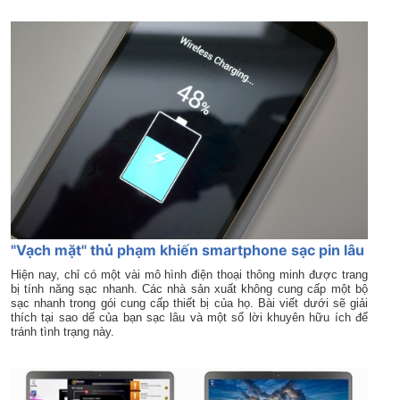
"Vạch mặt" thủ phạm khiến smartphone sạc pin lâu
Hiện nay, chỉ có một vài mô hình điện thoại thông minh được trang
bị tính năng sạc nhanh. Các nhà sản xuất không cung cấp một bộ
sạc nhanh trong gói cung cấp thiết bị của họ. Bài viết dưới sẽ giải
thích tại sao dế của bạn sạc lâu và một số lời khuyên hữu ích để
tránh tình trạng này.