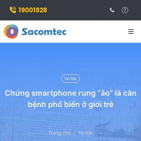
19001828
(028)3932
Hỗ t
Tin tức
Chứng smartphone rung “ảo” là căn
bệnh phổ biến ở giới trẻ
Trang chủ
Tin tức