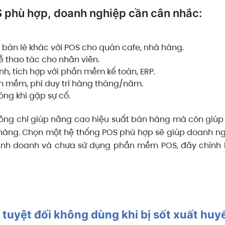
phù hợp, doanh nghiệp cần cân nhắc:
 bán lẻ khác với POS cho quán cafe, nhà hàng.
dễ thao tác cho nhân viên.
nh, tích hợp với phần mềm kế toán, ERP.
ần mềm, phí duy trì hàng tháng/năm.
óng khi gặp sự cố.
ng chỉ giúp nâng cao hiệu suất bán hàng mà còn giúp d
 hàng. Chọn một hệ thống POS phù hợp sẽ giúp doanh n
kinh doanh và chưa sử dụng phần mềm POS, đây chính l
c tuyệt đối không dùng khi bị sốt xuất huy