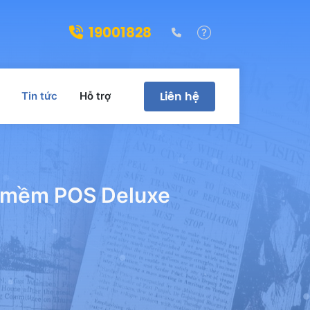
19001828
(028)39322188
Hỗ trợ
Liên hệ
Tin tức
Hỗ trợ
n mềm POS Deluxe