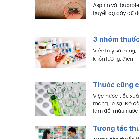
Aspirin và ibuprof
huyết dạ dày dữ d
3 nhóm thuốc 
Việc tự ý sử dụng,
khôn lường, điển h
Thuốc cũng c
Việc nước tiểu xu
mang, lo sợ. Đó c
làm đổi màu nước 
Tương tác th