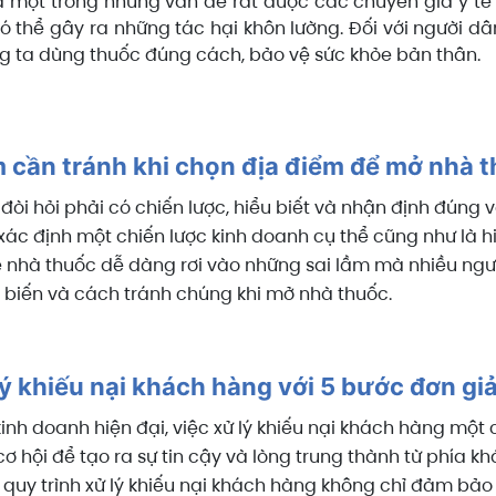
à một trong những vấn đề rất được các chuyên gia y tế
ó thể gây ra những tác hại khôn lường. Đối với người dâ
g ta dùng thuốc đúng cách, bảo vệ sức khỏe bản thân.
 cần tránh khi chọn địa điểm để mở nhà 
òi hỏi phải có chiến lược, hiểu biết và nhận định đúng v
ác định một chiến lược kinh doanh cụ thể cũng như là hi
hể nhà thuốc dễ dàng rơi vào những sai lầm mà nhiều ng
 biến và cách tránh chúng khi mở nhà thuốc.
lý khiếu nại khách hàng với 5 bước đơn gi
inh doanh hiện đại, việc xử lý khiếu nại khách hàng một
ơ hội để tạo ra sự tin cậy và lòng trung thành từ phía k
quy trình xử lý khiếu nại khách hàng không chỉ đảm bảo