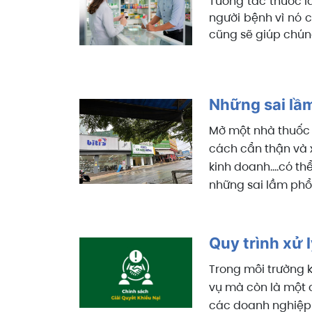
Tương tác thuốc l
người bệnh vì nó c
cũng sẽ giúp chún
Những sai lầm
Mở một nhà thuốc đ
cách cẩn thận và x
kinh doanh....có t
những sai lầm phổ
Quy trình xử 
Trong môi trường k
vụ mà còn là một c
các doanh nghiệp 