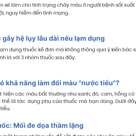
en sẽ làm cho tình trạng chảy máu ở người bệnh sốt xuất 
ội, nguy hiểm đến tính mạng.
gây hệ lụy lâu dài nếu lạm dụng
 lạm dụng thuốc kê đơn mà không thông qua ý kiến bác sĩ
ình là với 3 nhóm thuốc sau đây.
ó khả năng làm đổi màu "nước tiểu"?
ất hiện các màu bất thường như xanh, đỏ, cam, hồng có
ó thể là tác dụng phụ của thuốc mà bạn dùng. Dưới đây
tiểu.
uốc: Mối đe dọa thầm lặng