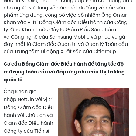
NetQin Mobile, một nhà cung cấp toàn cầu hàng đầu
cho người sử dụng về bảo mật di động và các sản
phẩm ứng dụng, công bố việc bổ nhiệm Ông Omar
Khan vào vị trí Đồng Giám đốc Điều hành của Công
ty. Ông Khan trước đây là Giám Đốc Sản phẩm
và Công nghệ của Samsung Mobile và phục vụ gần
đây nhất là Giám đốc Quản trị và Quản lý Toàn cầu
của Trung tâm Di động Xuất sắc của Citigroup.
Cơ cấu Đồng Giám đốc Điều hành để tăng tốc độ
mở rộng toàn cầu và đáp ứng nhu cầu thị trường
quốc tế
Ông Khan gia
nhập NetQin với vị trí
Đồng Giám đốc Điều
hành với Chủ tịch và
Giám đốc Điều hành
Công ty của Tiến sĩ