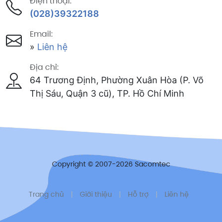
Điện thoại:
(028)39322188
Email:
»
Liên hệ
Địa chỉ:
64 Trương Định, Phường Xuân Hòa (P. Võ
Thị Sáu, Quận 3 cũ), TP. Hồ Chí Minh
Copyright © 2007-2026 Sacomtec
Trang chủ
|
Giới thiệu
|
Hỗ trợ
|
Liên hệ