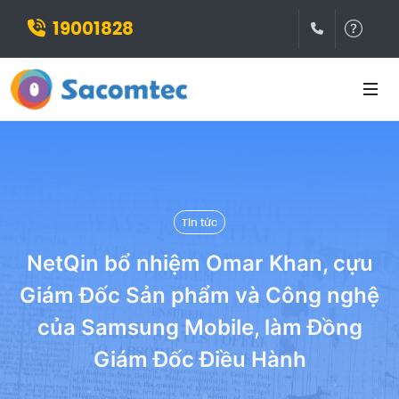
19001828
(028)3932
Hỗ t
Tin tức
NetQin bổ nhiệm Omar Khan, cựu
Giám Đốc Sản phẩm và Công nghệ
của Samsung Mobile, làm Đồng
Giám Đốc Điều Hành