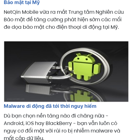
Bảo mật tại Mỹ
NetQin Mobile vừa ra mắt Trung tâm Nghiên cứu
Bảo mật để tăng cường phát hiện sớm các mối
đe dọa bảo mật cho điện thoại di động tại Mỹ.
Malware di động đã tới thời nguy hiểm
Dù bạn chọn nền tảng nào đi chăng nữa -
Android, iOS hay BlackBerry - bạn vẫn luôn có
nguy cơ đối mặt với rủi ro bị nhiễm malware và
mất cắp dữ liệu.