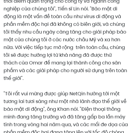
thời điểm quan trọng cho công ty và ngành công
nghiệp của chúng tôi", Tiến sĩ Lin nói. "Bảo mật di
động là một vấn đề toàn cầu như virus di động và
phần mềm độc hại đã không có biên giới, và chúng
tôi thấy nhu cầu ngày càng tăng cho giải pháp bảo
mật của chúng tôi ở các nước châu Mỹ và xa hơn
nữa. Với việc tiếp tục mở rộng trên toàn cầu, chúng
tôi sẽ được hưởng lợi từ khả năng đã được thử
thách của Omar để mang lại thành công cho sản
phẩm và các giải pháp cho người sử dụng trên toàn
thế giới".
"Tôi rất vui mừng được giúp NetQin hướng tới một
tương lai tươi sáng như một nhà lãnh đạo thế giới về
bảo mật di động", ông Khan nói. "Điện thoại thông
minh đang tăng trưởng và đã tăng gấp ba lần máy
tính trong vòng hai năm qua, và các mối đe dọa của
phần mềm độc hại đang tăng lên với tốc độ chóng