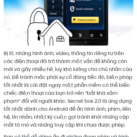
Bị lộ những hình ảnh, video, thông tin riêng tư trên
các điện thoại đã trở thành một vấn đề không còn
mới và gây nhiều hệ luỵ khó lường cho chủ nhân của
nó. Để tránh mắc phải sự cố đáng tiếc đó, biện pháp
tốt nhất là cài đặt ngay một phần mềm có thể biến
chiếc điện thoại của bạn trở nên “bất khả xâm
phạm” đối với người khác. Secret box 2.0 là ứng dụng
tốt nhất dành cho Android để ẩn hình ảnh, phim, liên
hệ, tin nhắn, nhật ký cuộc gọi tránh khỏi những cặp
mắt tò mò và những truy cập khi chưa được phép.
Bạn có thể dễ dàng ẩn đi những đoạn phim và hình