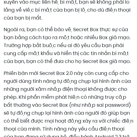
xuyên vào mục liên hệ bí mật, bạn sẽ không phải lo
lắng về việc bí mật của bạn bị lộ cho dù điện thoại
của bạn bị mất.
Ngoài ra, bạn có thể bảo vệ Secret Box thực sự của
bạn bằng cách tạo ra một hoặc nhiều Box giả mạo.
Trường hợp bắt buộc nếu ai đó yêu cầu bạn phải
cung cấp mật khẩu và hiển thị các tin nhắn bí mật
của bạn, bạn có thể đưa cho họ Secret Box giả mạo.
Phiên bản mới Secret Box 2.0 này còn cung cấp cho
người dùng tính năng tự động chụp lại hình ảnh của
những người xâm nhập điện thoại không được cho
phép. Khi phần mềm phát hiện có những truy cập
bất thường vào Secret Box (như nhập sai password)
sẽ tự động chụp lại hình ảnh của người đó giúp bạn
có thể biết được mọi hoạt động xảy ra với chiếc điện
thoại của mình. Tính năng này yêu cầu điện thoại
của bạn đang sử dụng hệ điều hành Android 2.3 trở