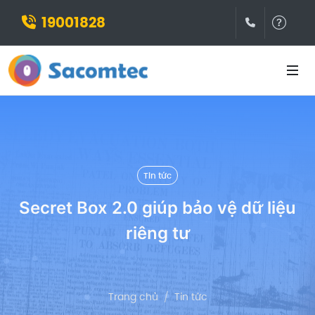
19001828
(028)3932
Hỗ t
Tin tức
Secret Box 2.0 giúp bảo vệ dữ liệu
riêng tư
Trang chủ
Tin tức