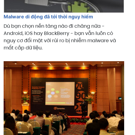
Malware di động đã tới thời nguy hiểm
Dù bạn chọn nền tảng nào đi chăng nữa -
Android, iOS hay BlackBerry - bạn vẫn luôn có
nguy cơ đối mặt với rủi ro bị nhiễm malware và
mất cắp dữ liệu.