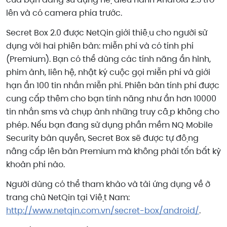
lên và có camera phía trước.
Secret
Box
2.0
được NetQin giới thiệu cho người sử
dụng với hai phiên bản: miễn phí và có tính phí
(Premium). Bạn có thể dùng các tính năng ẩn hình,
phim ảnh, liên hệ, nhật ký cuộc gọi miễn phí và giới
hạn ẩn 100 tin nhắn miễn phí. Phiên bản tính phí được
cung cấp thêm cho bạn tính năng như ẩn hơn 10000
tin nhắn sms và chụp ảnh những truy cập không cho
phép. Nếu bạn đang sử dụng phần mềm NQ Mobile
Security bản quyền, Secret Box sẽ được tự động
nâng cấp lên bản Premium mà không phải tốn bất kỳ
khoản phí nào.
Người dùng có thể tham khảo và tải ứng dụng về ở
trang chủ NetQin tại Việt Nam:
http://www.netqin.com.vn/secret-box/android/
.