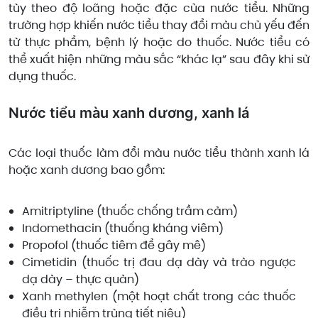
tùy theo độ loãng hoặc đặc của nước tiểu. Những
trường hợp khiến nước tiểu thay đổi màu chủ yếu đến
từ thực phẩm, bệnh lý hoặc do thuốc. Nước tiểu có
thể xuất hiện những màu sắc “khác lạ” sau đây khi sử
dụng thuốc.
Nước tiểu màu xanh dương, xanh lá
Các loại thuốc làm đổi màu nước tiểu thành xanh lá
hoặc xanh dương bao gồm:
Amitriptyline (thuốc chống trầm cảm)
Indomethacin (thuống kháng viêm)
Propofol (thuốc tiêm để gây mê)
Cimetidin (thuốc trị đau dạ dày và trào ngược
dạ dày – thực quản)
Xanh methylen (một hoạt chất trong các thuốc
điều trị nhiễm trùng tiết niệu)