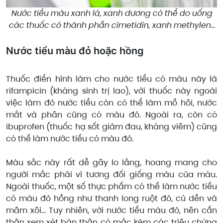
Nước tiểu màu xanh lá, xanh dương có thể do uống
các thuốc có thành phần cimetidin, xanh methylen...
Nước tiểu màu đỏ hoặc hồng
Thuốc điển hình làm cho nước tiểu có màu này là
rifampicin (kháng sinh trị lao), với thuốc này ngoài
việc làm đỏ nước tiểu còn có thể làm mồ hôi, nước
mắt và phân cũng có màu đỏ. Ngoài ra, còn có
ibuprofen (thuốc hạ sốt giảm đau, kháng viêm) cũng
có thể làm nước tiểu có màu đỏ.
Màu sắc này rất dễ gây lo lắng, hoang mang cho
người mắc phải vì tương đối giống màu của máu.
Ngoài thuốc, một số thực phẩm có thể làm nước tiểu
có màu đỏ hồng như thanh long ruột đỏ, củ dền và
mâm xôi… Tuy nhiên, với nước tiểu màu đỏ, nên cẩn
thận xem xét bản thân có mắc kèm các triệu chứng