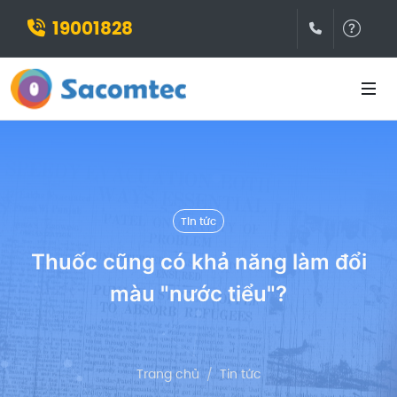
19001828
(028)3932
Hỗ t
Tin tức
Thuốc cũng có khả năng làm đổi
màu "nước tiểu"?
Trang chủ
Tin tức