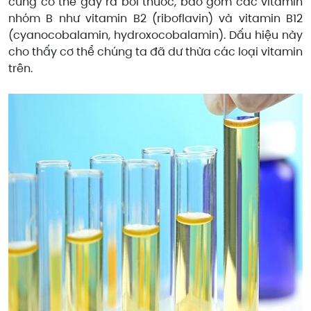
cũng có thể gây ra bởi thuốc, bao gồm các vitamin
nhóm B như vitamin B2 (riboflavin) và vitamin B12
(cyanocobalamin, hydroxocobalamin). Dấu hiệu này
cho thấy cơ thể chúng ta đã dư thừa các loại vitamin
trên.