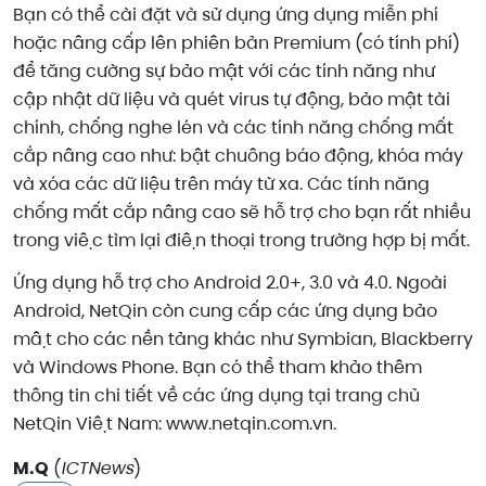
Bạn có thể cài đặt và sử dụng ứng dụng miễn phí
hoặc nâng cấp lên phiên bản Premium (có tính phí)
để tăng cường sự bảo mật với các tính năng như
cập nhật dữ liệu và quét virus tự động, bảo mật tài
chính, chống nghe lén và các tính năng chống mất
cắp nâng cao như: bật chuông báo động, khóa máy
và xóa các dữ liệu trên máy từ xa. Các tính năng
chống mất cắp nâng cao sẽ hỗ trợ cho bạn rất nhiều
trong việc tìm lại điện thoại trong trường hợp bị mất.
Ứng dụng hỗ trợ cho Android 2.0+, 3.0 và 4.0. Ngoài
Android, NetQin còn cung cấp các ứng dụng bảo
mật cho các nền tảng khác như Symbian, Blackberry
và Windows Phone. Bạn có thể tham khảo thêm
thông tin chi tiết về các ứng dụng tại trang chủ
NetQin Việt Nam: www.netqin.com.vn.
M.Q
(
ICTNews
)