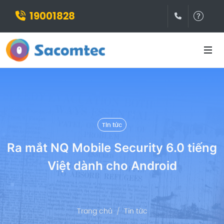
19001828
(028)3932
Hỗ t
Tin tức
Ra mắt NQ Mobile Security 6.0 tiếng
Việt dành cho Android
Trang chủ
Tin tức