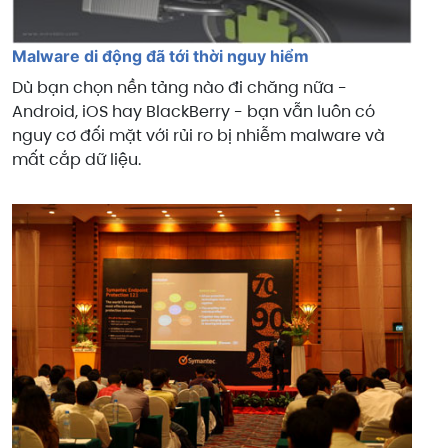
Malware di động đã tới thời nguy hiểm
Dù bạn chọn nền tảng nào đi chăng nữa -
Android, iOS hay BlackBerry - bạn vẫn luôn có
nguy cơ đối mặt với rủi ro bị nhiễm malware và
mất cắp dữ liệu.