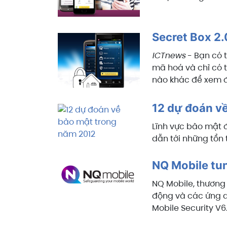
Secret Box 2.0
ICTnews
- Bạn có 
mã hoá và chỉ có 
nào khác để xem đ
12 dự đoán v
Lĩnh vực bảo mật đ
dẫn tới những tổn t
NQ Mobile tun
NQ Mobile, thương 
động và các ứng d
Mobile Security V6