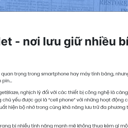
t - nơi lưu giữ nhiều b
n quan trọng trong smartphone hay máy tính bảng, như
pin...
tBlaze, nghịch lý đối với các thiết bị công nghệ là càng 
 chủ yếu được gọi là “cell phone” với những hoạt động cơ
uất hiện bộ nhớ trong cùng khả năng lưu trữ đa phương t
rang bị nhiều tính năng mạnh mẽ không thua kém gì một