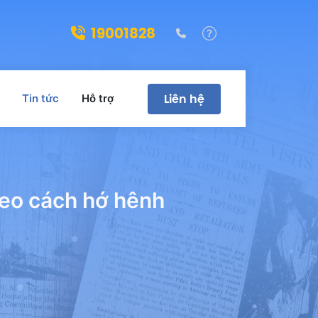
19001828
(028)39322188
Hỗ trợ
Liên hệ
Tin tức
Hỗ trợ
theo cách hớ hênh