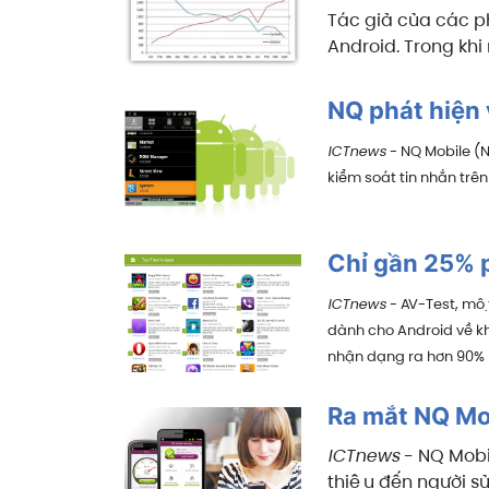
Tác giả của các 
Android. Trong khi
NQ phát hiện
ICTnews
- NQ Mobile (Ne
kiểm soát tin nhắn trê
Chỉ gần 25% p
ICTnews
- AV-Test, một
dành cho Android về 
nhận dạng ra hơn 90% 
Ra mắt NQ Mob
ICTnews
- NQ Mobil
thiệu đến người 