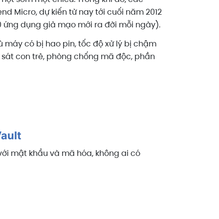
d Micro, dự kiến từ nay tới cuối năm 2012
0 ứng dụng giả mạo mới ra đời mỗi ngày).
máy có bị hao pin, tốc độ xử lý bị chậm
m sát con trẻ, phòng chống mã độc, phần
ault
 với mật khẩu và mã hóa, không ai có