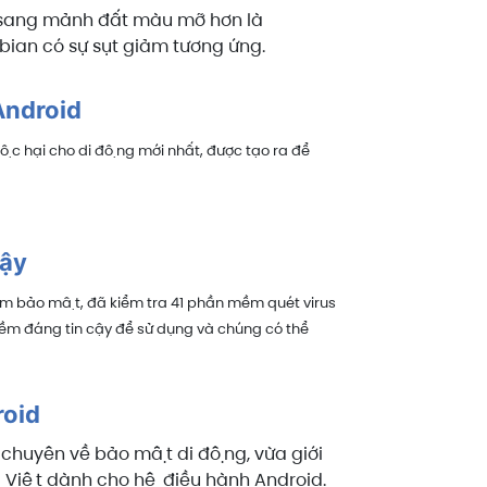
 sang mảnh đất màu mỡ hơn là
bian có sự sụt giảm tương ứng.
 Android
c hại cho di động mới nhất, được tạo ra để
cậy
m bảo mật, đã kiểm tra 41 phần mềm quét virus
 mềm đáng tin cậy để sử dụng và chúng có thể
roid
chuyên về bảo mật di động, vừa giới
 Việt dành cho hệ điều hành Android.