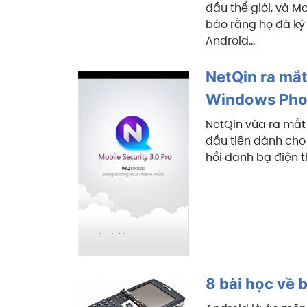
đầu thế giới, và M
báo rằng họ đã ký 
Android...
NetQin ra mắt
Windows Pho
NetQin vừa ra mắt
đầu tiên dành cho 
hồi danh bạ điện t
8 bài học về 