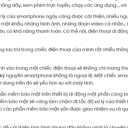
ông dây, xem phim trực tuyến, chạy các ứng dụng..., và
 lý của smartphone ngày càng được cải thiện, nhiều ngườ
n, mật khẩu, những hình ảnh, những đoạn video cá nhân… 
, có khả năng thanh toán. Có thể nói, điện thoại di động 
ng lưu trữ trong chiếc điện thoại của mình rất nhiều thông
ành vào trong một chiếc điện thoại sẽ không chỉ mang 
ỷ nguyên smartphone không là ngoại lệ. Một chiếc smar
 dung trên đó sẽ yếu hơn so với máy tính.
 mềm bảo mật trên thiết bị di động một phần cũng bởi n
ềm bảo mật sẽ càng làm chậm đi tốc độ xử lý của thiết b
cho các phần mềm bảo mật vốn được giao nhiệm vụ rà quét
để cải thiện tình hình nhưng đây không phải là chuyện 