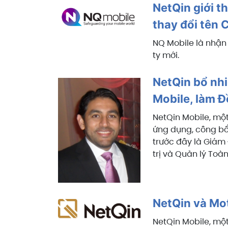
NetQin giới t
thay đổi tên 
NQ Mobile là nhận 
ty mới.
NetQin bổ nh
Mobile, làm 
NetQin Mobile, mộ
ứng dụng, công bố
trước đây là Giá
trị và Quản lý Toà
NetQin và Mot
NetQin Mobile, mộ