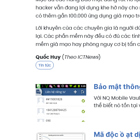
hacker vẫn đang lợi dụng khe hở này cho r
có thêm gần 100.000 ứng dụng giả mạo trê
Lời khuyên của các chuyên gia là người d
lại. Các phần mềm này đều có đủ các tính
mềm giả mạo hay phòng nguy cơ bị tấn c
Quốc Huy
(
Theo ICTNews
)
Tin tức
Bảo mật thông
Với NQ Mobile Vaul
thể biết nó tồn tạ
Mã độc ồ ạt 