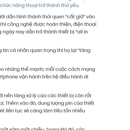
chức năng thoại trở thành thứ yếu
.
i dần hình thành thói quen “cất giữ” vào
Khi công nghệ được hoàn thiện, điện thoại
ngày nay dần trở thành thiết bị “all in
 tin cá nhân quan trọng thì họ lại “tảng
theo những thế mạnh; mỗi cuộc cách mạng
tphone vận hành trên hệ điều hành di
ền tảng xử lý của các thiết bị còn rất
ị. Thêm vào đó, dung lượng pin của thiết
 liên tục sẽ càng làm tiêu tốn nhiều
một sớm một chiều. Trong khi đó, các