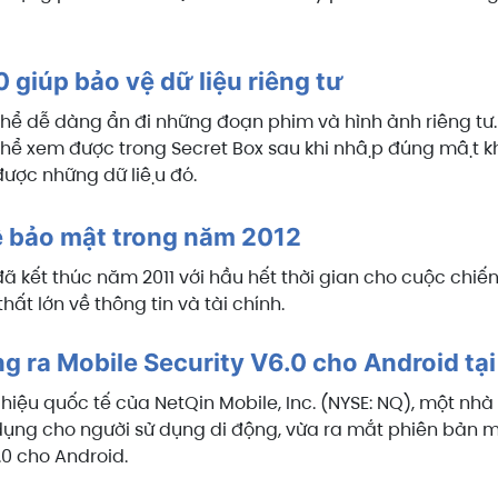
 giúp bảo vệ dữ liệu riêng tư
thể dễ dàng ẩn đi những đoạn phim và hình ảnh riêng t
thể xem được trong Secret Box sau khi nhập đúng mật k
ược những dữ liệu đó.
ề bảo mật trong năm 2012
ã kết thúc năm 2011 với hầu hết thời gian cho cuộc chiế
hất lớn về thông tin và tài chính.
g ra Mobile Security V6.0 cho Android tạ
hiệu quốc tế của NetQin Mobile, Inc. (NYSE: NQ), một n
ụng cho người sử dụng di động, vừa ra mắt phiên bản 
.0 cho Android.