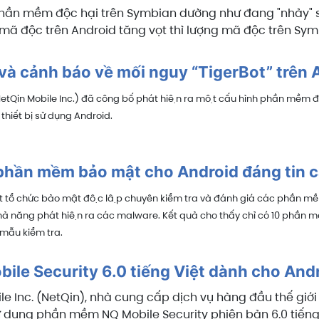
phần mềm độc hại trên Symbian dường như đang "nhảy"
 mã độc trên Android tăng vọt thì lượng mã độc trên Sym
 và cảnh báo về mối nguy “TigerBot” trên
tQin Mobile Inc.) đã công bố phát hiện ra một cấu hình phần mềm độ
n thiết bị sử dụng Android.
hần mềm bảo mật cho Android đáng tin 
 tổ chức bảo mật độc lập chuyên kiểm tra và đánh giá các phần mề
khả năng phát hiện ra các malware. Kết quả cho thấy chỉ có 10 phần
mẫu kiểm tra.
ile Security 6.0 tiếng Việt dành cho And
e Inc. (NetQin), nhà cung cấp dịch vụ hàng đầu thế giới 
sử dụng phần mềm NQ Mobile Security phiên bản 6.0 tiếng