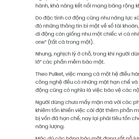
hành, khả năng kết nối mạng băng rộng kh
Do đặc tính cơ động cũng như năng lực xử
đó những thông tin bí mật về số tài khoả
di động còn giống như một chiếc ví cá nhân
one” (tất cả trong một).
Nhưng, nghịch lý ở chỗ, trong khi người dù
lờ” các phần mềm bảo mật.
Theo Pulket, việc mang cả một hệ điều h
công nghệ đều có những mặt hạn chế và k
động cũng có nghĩa là việc bảo vệ các nội
Người dùng chưa mấy mặn mà với các phần
khiêm tốn khiến việc cài đặt thêm phần m
bị vốn đã hạn chế, nay lại phải tiêu tốn 
năng lượng.
Mặc dù các hãng bảo mật đang rất nỗ lực 