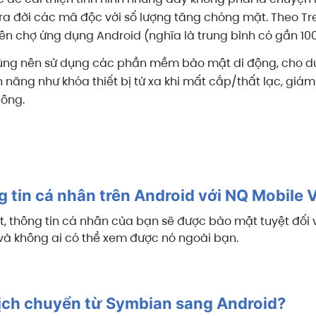
a đời các mã độc với số lượng tăng chóng mặt. Theo Tren
n chợ ứng dụng Android (nghĩa là trung bình có gần 10
ùng nên sử dụng các phần mềm bảo mật di động, cho dù 
 năng như khóa thiết bị từ xa khi mất cắp/thất lạc, giá
ông.
 tin cá nhân trên Android với NQ Mobile V
t, thông tin cá nhân của bạn sẽ được bảo mật tuyệt đối
i và không ai có thể xem được nó ngoài bạn.
dịch chuyển từ Symbian sang Android?