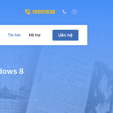
19001828
(028)39322188
Hỗ trợ
Liên hệ
Tin tức
Hỗ trợ
dows 8