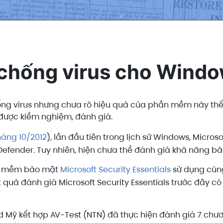
hống virus cho Windo
ng virus nhưng chưa rõ hiệu quả của phần mềm này thế
được kiểm nghiệm, đánh giá.
háng 10/2012
), lần đầu tiên trong lịch sử Windows, Micro
fender. Tuy nhiên, hiện chưa thể đánh giá khả năng b
ần mềm bảo mật
Microsoft Security Essentials
sử dụng cùn
t quả đánh giá Microsoft Security Essentials trước đây 
 Mỹ kết hợp AV-Test (NTN) đã thực hiện đánh giá 7 chươn