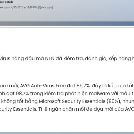
irus hàng đầu mà NTN đã kiểm tra, đánh giá, xếp hạng h
 mới, AVG Anti-Virus Free đạt 85,7%, đây là kết quả tốt
nh đạt 98,7% trong kiểm tra phát hiện malware với mẫu 
không tốt bằng Microsoft Security Essentials (80%), nh
curity Essentials. Tỉ lệ ngăn chặn mối đe dọa mới của AVG