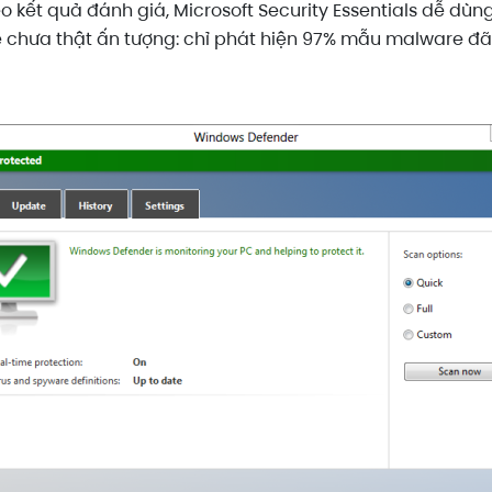
heo kết quả đánh giá, Microsoft Security Essentials dễ dù
e chưa thật ấn tượng: chỉ phát hiện 97% mẫu malware đã 