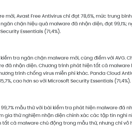
 mới, Avast Free Antivirus chỉ đạt 78,6%, mức trung bình
ng ngăn chặn hiệu quả malware đã nhận diện, đạt 99,1%; 
Security Essentials (71,4%).
i kiểm tra ngăn chặn malware mới, cùng điểm với AVG. C
re đã nhận diện. Chương trình phát hiện tất cả malware
hương trình chống virus miễn phí khác. Panda Cloud Anti
%, cao hơn so với Microsoft Security Essentials (71,4%).
 99,7% mẫu thử với bài kiểm tra phát hiện malware đã nhậ
am gia thử nghiệm nhận diện chính xác các tập tin nghi
iện tất cả malware chủ động trong mẫu thử, nhưng chỉ vô