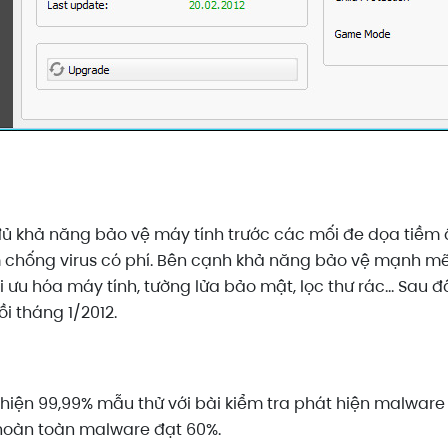
 khả năng bảo vệ máy tính trước các mối đe dọa tiềm ẩ
 chống virus có phí. Bên cạnh khả năng bảo vệ mạnh m
tối ưu hóa máy tính, tường lửa bảo mật, lọc thư rác… Sa
i tháng 1/2012.
 hiện 99,99% mẫu thử với bài kiểm tra phát hiện malware
 hoàn toàn malware đạt 60%.