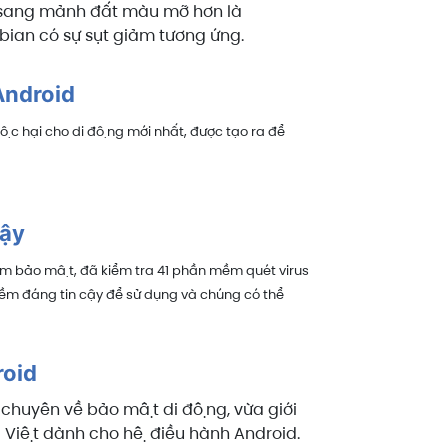
 sang mảnh đất màu mỡ hơn là
bian có sự sụt giảm tương ứng.
 Android
c hại cho di động mới nhất, được tạo ra để
cậy
m bảo mật, đã kiểm tra 41 phần mềm quét virus
 mềm đáng tin cậy để sử dụng và chúng có thể
roid
chuyên về bảo mật di động, vừa giới
 Việt dành cho hệ điều hành Android.