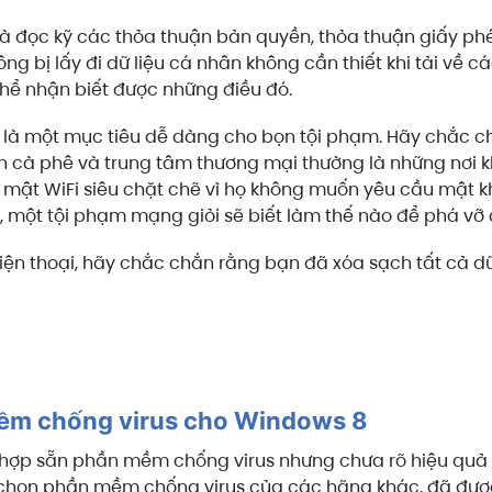
à đọc kỹ các thỏa thuận bản quyền, thỏa thuận giấy ph
g bị lấy đi dữ liệu cá nhân không cần thiết khi tải về c
hể nhận biết được những điều đó.
 là một mục tiêu dễ dàng cho bọn tội phạm. Hãy chắc c
 cà phê và trung tâm thương mại thường là những nơi k
mật WiFi siêu chặt chẽ vì họ không muốn yêu cầu mật kh
đó, một tội phạm mạng giỏi sẽ biết làm thế nào để phá vỡ
ện thoại, hãy chắc chắn rằng bạn đã xóa sạch tất cả dữ
ềm chống virus cho Windows 8
 hợp sẵn phần mềm chống virus nhưng chưa rõ hiệu qu
chọn phần mềm chống virus của các hãng khác, đã được