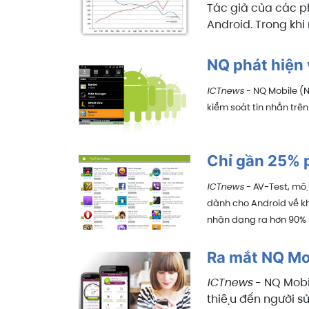
Tác giả của các 
Android. Trong khi
NQ phát hiện
ICTnews
- NQ Mobile (Ne
kiểm soát tin nhắn trê
Chỉ gần 25% p
ICTnews
- AV-Test, một
dành cho Android về 
nhận dạng ra hơn 90% 
Ra mắt NQ Mob
ICTnews
- NQ Mobil
thiệu đến người 