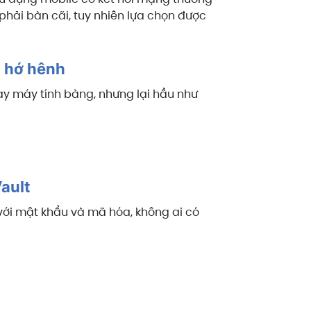
ải bàn cãi, tuy nhiên lựa chọn được
h hớ hênh
y máy tính bảng, nhưng lại hầu như
ault
 với mật khẩu và mã hóa, không ai có