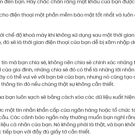
uan đến bạn. Hãy chắc chắn rằng mật khẩu của bạn được 
cho điện thoại một phần mềm bảo mật tốt nhất và luôn 
ới chế độ khoá máy khi không sử dụng sau một thời gian
é, đó sẽ là thời gian điện thoại của bạn dễ bị xâm nhập 
tin mà bạn chia sẻ, không nên chia sẻ chính xác những t
ỉ của gia đình, những chia sẻ đó có thể là những lời nh
ày có thể vui vẻ với bạn bè của bạn, nhưng nó cũng tạo
thông tin đó nếu chúng thật sự không cần thiết.
ủa bạn luôn sạch sẽ bằng cách xóa các dữ liệu xuất hiện
 một tin nhắn khẩn cấp của ngân hàng hoặc tổ chức tà
 cầu. Các cảnh báo ngắn này thường muốn bạn nghĩ rằng
liệu cá nhân của bạn. Nó không phải là thật, và bạn kh
 tiếp bạn với đầy đủ giấy tờ cần thiết.