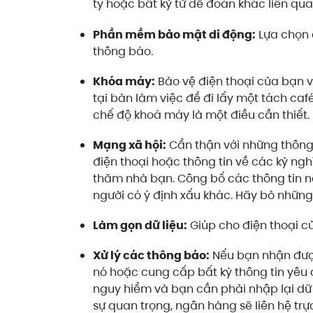
ty hoặc bất kỳ từ dễ đoán khác liên q
Phần mềm bảo mật di động:
Lựa chọn 
thông báo.
Khóa máy:
Bảo vệ điện thoại của bạn v
tại bàn làm việc để đi lấy một tách caf
chế độ khoá máy là một điều cần thiết.
Mạng xã hội:
Cẩn thận với những thông 
điện thoại hoặc thông tin về các kỳ ngh
thăm nhà bạn. Công bố các thông tin n
người có ý định xấu khác. Hãy bỏ những 
Làm gọn dữ liệu:
Giúp cho điện thoại c
Xử lý các thông báo:
Nếu bạn nhận được
nó hoặc cung cấp bất kỳ thông tin yêu
nguy hiểm và bạn cần phải nhập lại dữ 
sự quan trọng, ngân hàng sẽ liên hệ trực