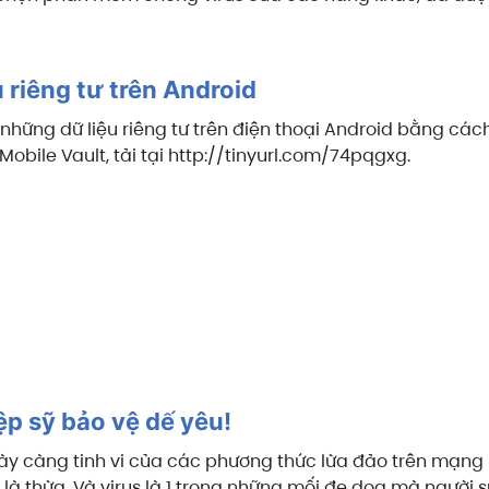
u riêng tư trên Android
 những dữ liệu riêng tư trên điện thoại Android bằng cá
obile Vault, tải tại http://tinyurl.com/74pqgxg.
p sỹ bảo vệ dế yêu!
gày càng tinh vi của các phương thức lừa đảo trên mạng 
là thừa. Và virus là 1 trong những mối đe dọa mà người