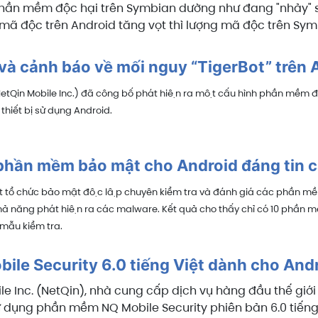
phần mềm độc hại trên Symbian dường như đang "nhảy"
 mã độc trên Android tăng vọt thì lượng mã độc trên Sym
 và cảnh báo về mối nguy “TigerBot” trên
tQin Mobile Inc.) đã công bố phát hiện ra một cấu hình phần mềm độ
n thiết bị sử dụng Android.
hần mềm bảo mật cho Android đáng tin 
 tổ chức bảo mật độc lập chuyên kiểm tra và đánh giá các phần mề
khả năng phát hiện ra các malware. Kết quả cho thấy chỉ có 10 phần
mẫu kiểm tra.
ile Security 6.0 tiếng Việt dành cho And
e Inc. (NetQin), nhà cung cấp dịch vụ hàng đầu thế giới 
sử dụng phần mềm NQ Mobile Security phiên bản 6.0 tiếng