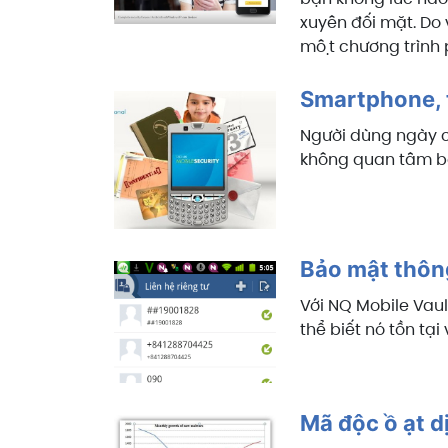
xuyên đối mặt. Do v
một chương trình p
Smartphone, t
Người dùng ngày c
không quan tâm bả
Bảo mật thông
Với NQ Mobile Vaul
thể biết nó tồn tạ
Mã độc ồ ạt 