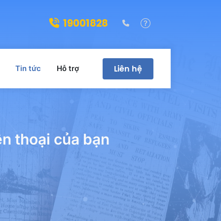
19001828
(028)39322188
Hỗ trợ
Liên hệ
Tin tức
Hỗ trợ
ện thoại của bạn