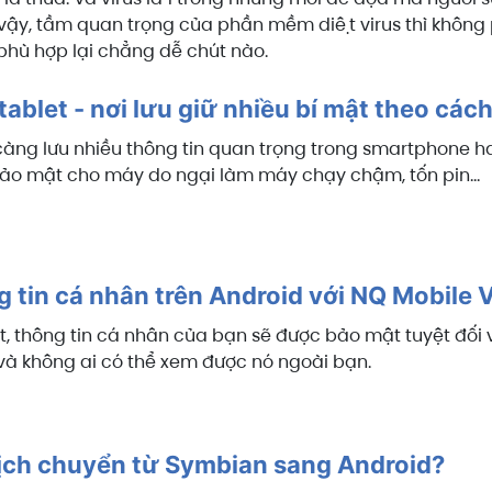
ậy, tầm quan trọng của phần mềm diệt virus thì không ph
hù hợp lại chẳng dễ chút nào.
ablet - nơi lưu giữ nhiều bí mật theo các
àng lưu nhiều thông tin quan trọng trong smartphone ha
o mật cho máy do ngại làm máy chạy chậm, tốn pin...
 tin cá nhân trên Android với NQ Mobile V
t, thông tin cá nhân của bạn sẽ được bảo mật tuyệt đối
i và không ai có thể xem được nó ngoài bạn.
dịch chuyển từ Symbian sang Android?